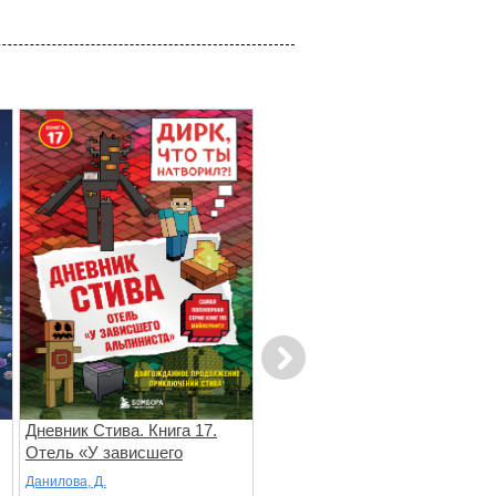
Next
Дневник Стива. Книга 17.
Дневник Стива. Книга 16.
Отель «У зависшего
Неожиданные встречи
альпиниста»
Данилова, Д.
Данилова, Д.