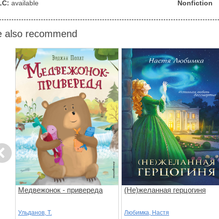
LC:
available
Nonfiction
 also recommend
evious
Медвежонок - привереда
(Не)желанная герцогиня
Ульданов, Т.
Любимка, Настя