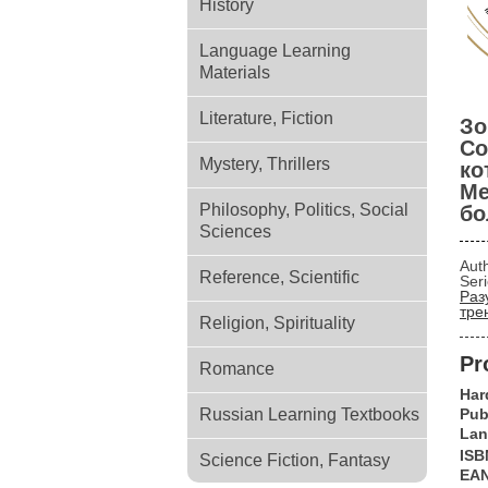
History
Language Learning
Materials
Literature, Fiction
Зо
Со
Mystery, Thrillers
ко
Ме
Philosophy, Politics, Social
бо
Sciences
Aut
Reference, Scientific
Ser
Раз
тре
Religion, Spirituality
Pr
Romance
Har
Russian Learning Textbooks
Pub
Lan
ISB
Science Fiction, Fantasy
EA