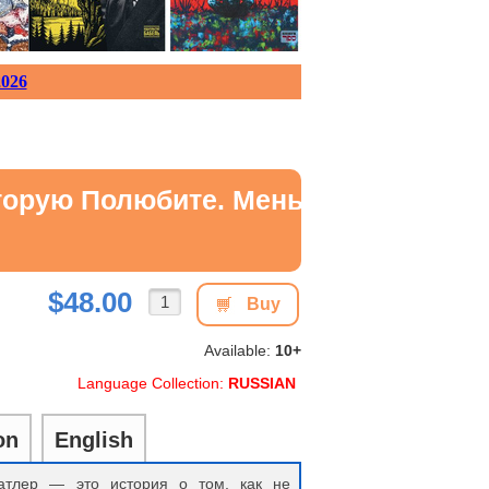
026
торую Полюбите. Меньше Стресса -
$48.00
Buy
Available:
10+
Language Collection:
RUSSIAN
on
English
атлер — это история о том, как не