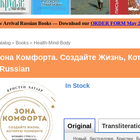
 Arrival Russian Books — Download our
ORDER FORM May 2
talog
»
Books
»
Health-Mind-Body
она Комфорта. Создайте Жизнь, Ко
 Russian
In Stock
Original
Transliterati
Новый бестселлер Кристен Б