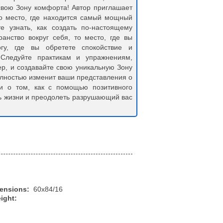
 свою Зону комфорта! Автор приглашает
то место, где находится самый мощный
те узнать, как создать по-настоящему
анство вокруг себя, то место, где вы
гу, где вы обретете спокойствие и
 Следуйте практикам и упражнениям,
ер, и создавайте свою уникальную Зону
олностью изменит ваши представления о
 о том, как с помощью позитивного
ь жизни и преодолеть разрушающий вас
mensions:
60x84/16
ight: