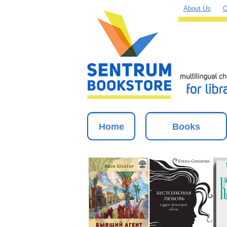
About Us
O
Home
Books