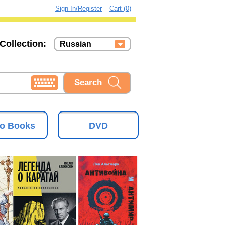
Sign In/Register
Cart (0)
Collection:
Russian
Russian
Ukrainian
o Books
DVD