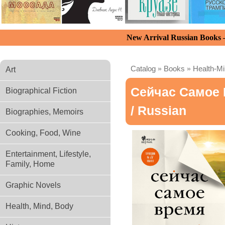
New Arrival Russian Books
Catalog
»
Books
»
Health-M
Art
Сейчас Самое 
Biographical Fiction
/ Russian
Biographies, Memoirs
Cooking, Food, Wine
Entertainment, Lifestyle,
Family, Home
Graphic Novels
Health, Mind, Body