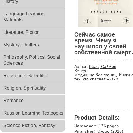
History
Language Learning
Materials
Literature, Fiction
Сейчас самое
время. Чему я
Mystery, Thrillers
научился у своей
собственной смерт
Philosophy, Politics, Social
Sciences
Author:
Боас, Саймон
Series:
Медицина без границ. Книги 
Reference, Scientific
тех, кто спасает жизни
Religion, Spirituality
Romance
Russian Learning Textbooks
Product Details:
Science Fiction, Fantasy
Hardcover:
176 pages
Publisher:
Эксмо
(2025)