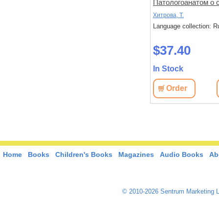
а судьбе
Опасная сторона
Патологоанатом о 
ы врач
реанимации, о которой никто
буднях в детском 
У., Эли
Хитрова, Т.
не говорит
: Russian
Language collection: Russian
Language collection: R
$42.40
$37.40
In Stock
In Stock
View
Order
View
Order
Home
Books
Children's Books
Magazines
Audio Books
Ab
© 2010-2026 Sentrum Marketing L