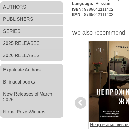
Language:
Russian
AUTHORS
ISBN:
9785042111402
EAN:
9785042111402
PUBLISHERS
SERIES
We also recommend
2025 RELEASES
2026 RELEASES
Expatriate Authors
Bilingual books
New Releases of March
2026
Previous
Nobel Prize Winners
астворяется
Каждый глубокий вдох.
Непрожитые жизни