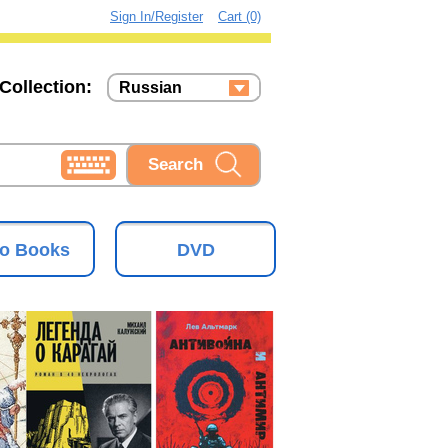
Sign In/Register
Cart (0)
Collection:
Russian
Russian
Ukrainian
o Books
DVD