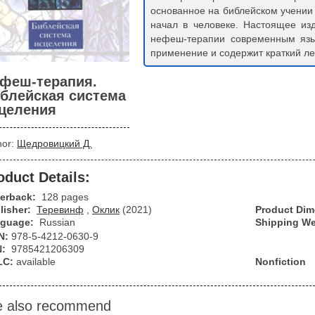
основанное на библейском учении 
начал в человеке. Настоящее из
нефеш-терапии современным язы
применение и содержит краткий ле
феш-терапия.
блейская система
целения
hor:
Щедровицкий Д.
oduct Details:
erback:
128 pages
lisher:
Теревинф
,
Оклик
(2021)
Product Di
guage:
Russian
Shipping We
N:
978-5-4212-0630-9
N:
9785421206309
LC:
available
Nonfiction
 also recommend