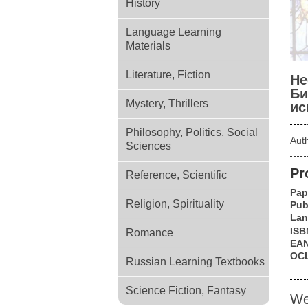
History
Language Learning
Materials
Literature, Fiction
Не
Би
Mystery, Thrillers
ис
Philosophy, Politics, Social
Aut
Sciences
Pr
Reference, Scientific
Pap
Religion, Spirituality
Pub
Lan
ISB
Romance
EA
OC
Russian Learning Textbooks
Science Fiction, Fantasy
We