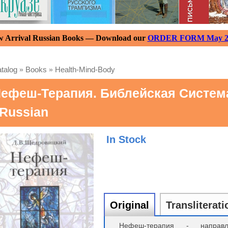
 Arrival Russian Books — Download our
ORDER FORM May 2
talog
»
Books
»
Health-Mind-Body
ефеш-Терапия. Библейская Систем
 Russian
In Stock
Original
Transliterati
Нефеш-терапия - направл