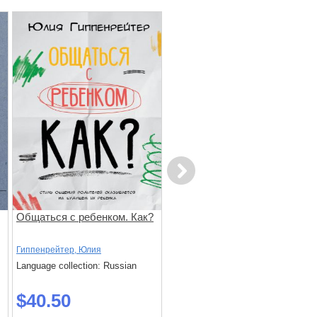
Next
Общаться с ребенком. Как?
Гимнастика для мозга.
Восточные упражнения для
й
развития интеллекта,
Гиппенрейтер, Юлия
Могучий, Антон
памяти, концентрации
Language collection: Russian
Language collection: Russian
$40.50
$26.70