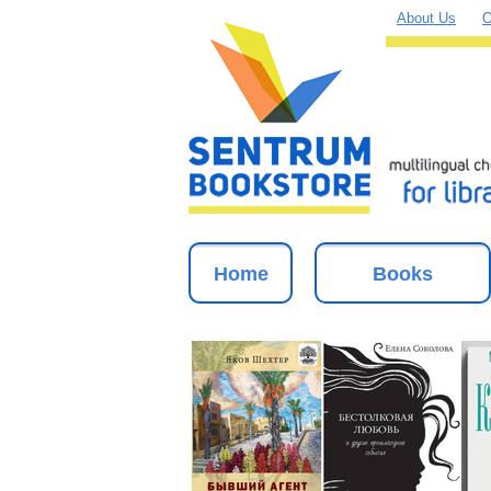
About Us
O
Home
Books