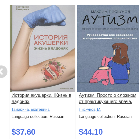
evious
История акушерки. Жизнь в
Аутизм. Просто о сложном
ладонях
от практикующего врача.
Руководство для родителе
Тамарина, Екатерина
Пискунов, М.
и коррекционных
Language collection: Russian
Language collection: Russian
специалистов
$37.60
$44.10