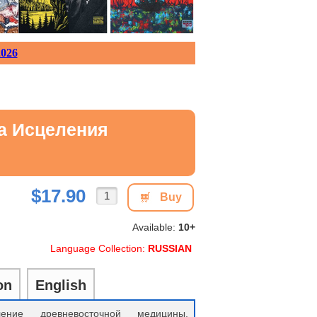
026
а Исцеления
$17.90
Buy
Available:
10+
Language Collection:
RUSSIAN
on
English
ение древневосточной медицины,