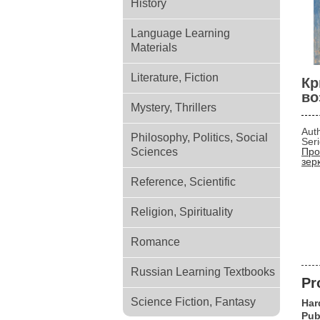
History
Language Learning
Materials
Literature, Fiction
Кр
во
Mystery, Thrillers
Aut
Philosophy, Politics, Social
Ser
Sciences
Про
зер
Reference, Scientific
Religion, Spirituality
Romance
Russian Learning Textbooks
Pr
Science Fiction, Fantasy
Har
Pub