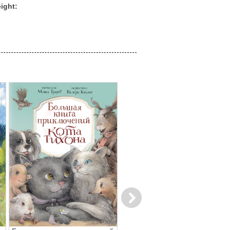
ight:
Next