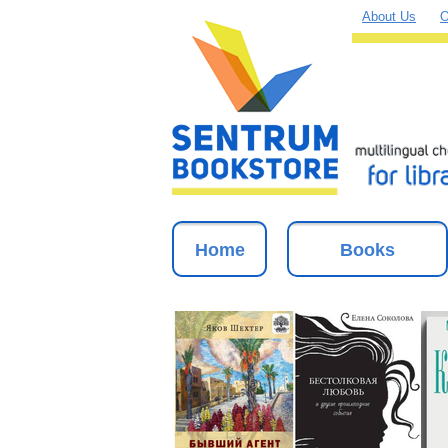
About Us
O
Home
Books