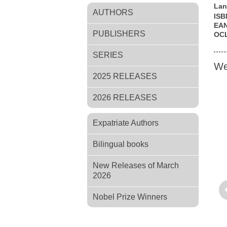
Lan
AUTHORS
ISB
EA
PUBLISHERS
OC
SERIES
We
2025 RELEASES
2026 RELEASES
Expatriate Authors
Bilingual books
New Releases of March
2026
Pr
Nobel Prize Winners