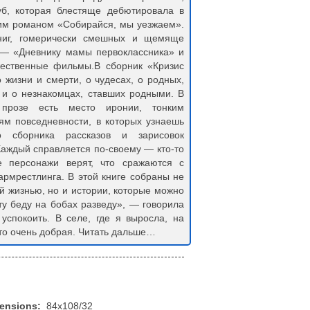
уб, которая блестяще дебютировала в
ним романом «Собирайся, мы уезжаем».
ниг, гомерически смешных и щемяще
 — «Дневнику мамы первоклассника» и
ественные фильмы.В сборник «Кризис
 жизни и смерти, о чудесах, о родных,
, и о незнакомцах, ставших родными. В
 прозе есть место иронии, тонким
м повседневности, в которых узнаешь
о сборника рассказов и зарисовок
Каждый справляется по-своему — кто-то
 персонажи верят, что сражаются с
армрестлинга. В этой книге собраны не
й жизнью, но и истории, которые можно
ту беду на бобах разведу», — говорила
успокоить. В селе, где я выросла, на
 то очень добрая. Читать дальше…
mensions:
84x108/32