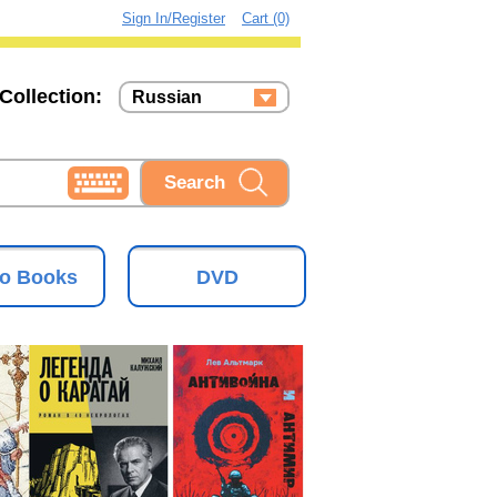
Sign In/Register
Cart (0)
Collection:
Russian
Russian
Ukrainian
o Books
DVD