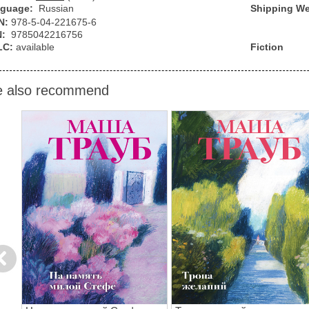
guage:
Russian
Shipping We
N:
978-5-04-221675-6
N:
9785042216756
LC:
available
Fiction
 also recommend
evious