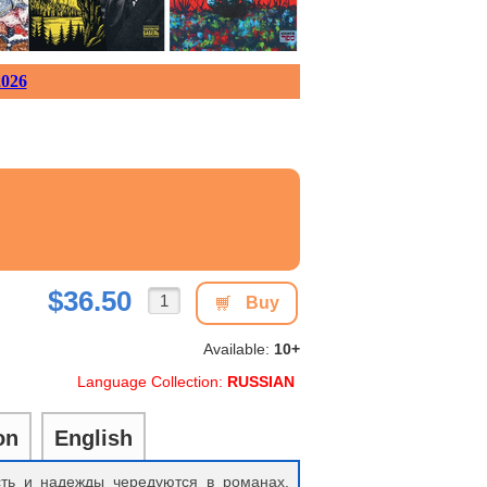
026
$36.50
Buy
Available:
10+
Language Collection:
RUSSIAN
on
English
сть и надежды чередуются в романах,