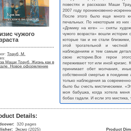
повестях и рассказах Маши Тра
2007 году проникновенно-искрен
После этого было еще много к
печальных. По некоторым из них
«Домику на юге» — сняты худож
изис чужого
чужого возраста» вошли истории о
зраста
которые так и не стали близкими
этой трогательной и честной
наблюдениям и тем самым деталя
hor:
Трауб, М.
свою историю.Все герои этог
ies:
за Маши Трауб. Жизнь как в
переживают тот или иной кризис. 
кале. Новое оформление
принимает обет молчания, иные
собственной смертью в поединке 
только наблюдения за современно
было бы счесть мистическими. «Э
моя бабушка, когда хотела меня 
бобах гадали. И если это мистика,
oduct Details:
dcover:
320 pages
lisher:
Эксмо
(2025)
Product Di