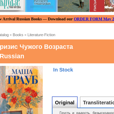
 Arrival Russian Books — Download our
ORDER FORM May 2
talog
»
Books
»
Literature-Fiction
ризис Чужого Возраста
 Russian
In Stock
Original
Transliterati
Грусть и радость, безысходно