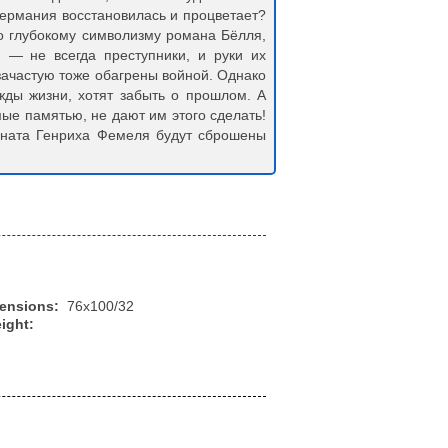
ермания восстановилась и процветает?
но глубокому символизму романа Бёлля,
и — не всегда преступники, и руки их
зачастую тоже обагрены войной. Однако
жды жизни, хотят забыть о прошлом. А
ые памятью, не дают им этого сделать!
гната Генриха Фемеля будут сброшены
mensions:
76x100/32
ight: