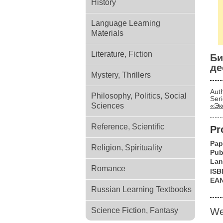
History
Language Learning
Materials
Literature, Fiction
Би
де
Mystery, Thrillers
Aut
Philosophy, Politics, Social
Ser
Sciences
«Эк
Reference, Scientific
Pr
Pap
Religion, Spirituality
Pub
Lan
Romance
ISB
EA
Russian Learning Textbooks
Science Fiction, Fantasy
We