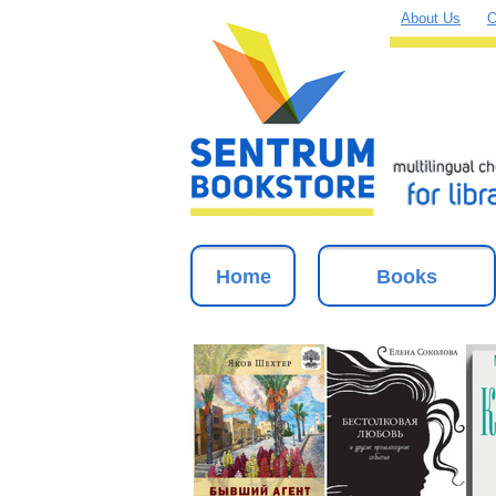
About Us
O
Home
Books