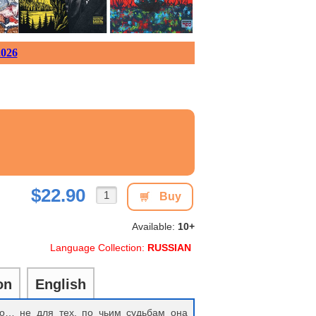
026
$22.90
Buy
Available:
10+
Language Collection:
RUSSIAN
on
English
о… не для тех, по чьим судьбам она