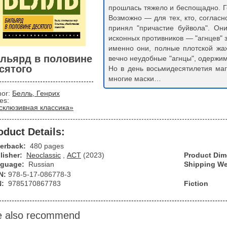
прошлась тяжело и беспощадно. Г
Возможно — для тех, кто, соглас
принял "причастие буйвола". Он
исконных противников — "агнцев" 
именно они, полные плотской жа
льярд в половине
вечно неудобные "агнцы", одержим
сятого
Но в день восьмидесятилетия ма
многие маски…
hor:
Белль, Генрих
ies:
склюзивная классика»
oduct Details:
erback:
480 pages
lisher:
Neoclassic
,
АСТ
(2023)
Product Di
guage:
Russian
Shipping We
N:
978-5-17-086778-3
N:
9785170867783
Fiction
 also recommend