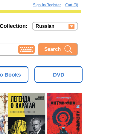
Sign In/Register
Cart (0)
Collection:
Russian
Russian
Ukrainian
o Books
DVD