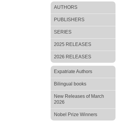
AUTHORS
PUBLISHERS
SERIES
2025 RELEASES
2026 RELEASES
Expatriate Authors
Bilingual books
New Releases of March
2026
Nobel Prize Winners