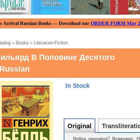
 Arrival Russian Books — Download our
ORDER FORM May 2
talog
»
Books
»
Literature-Fiction
ильярд В Половине Десятого
 Russian
In Stock
Original
Transliterati
Война окончена? Возможно. Н