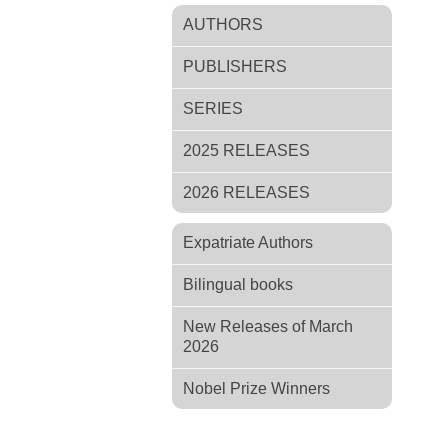
AUTHORS
PUBLISHERS
SERIES
2025 RELEASES
2026 RELEASES
Expatriate Authors
Bilingual books
New Releases of March
2026
Nobel Prize Winners