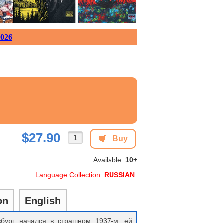
026
$27.90
Buy
Available:
10+
Language Collection:
RUSSIAN
on
English
збург начался в страшном 1937-м, ей