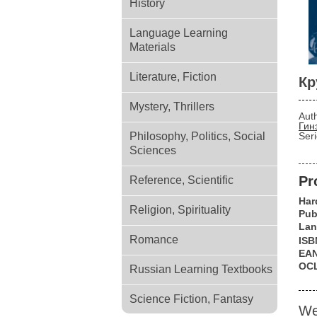
History
Language Learning
Materials
Literature, Fiction
Кр
Mystery, Thrillers
Aut
Гин
Philosophy, Politics, Social
Ser
Sciences
Pr
Reference, Scientific
Har
Religion, Spirituality
Pub
Lan
Romance
ISB
EA
OC
Russian Learning Textbooks
Science Fiction, Fantasy
We