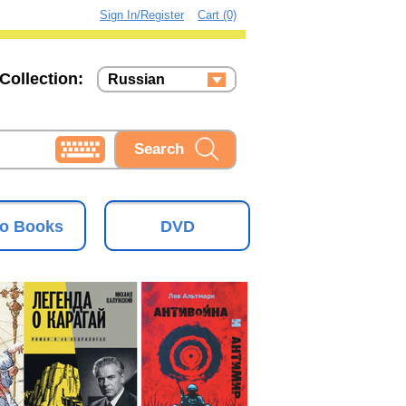
Sign In/Register
Cart (0)
Collection:
Russian
Russian
Ukrainian
o Books
DVD