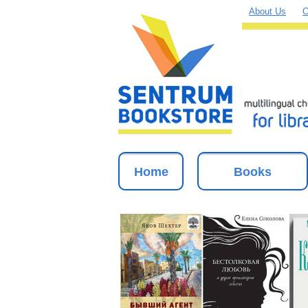
About Us
O
Home
Books