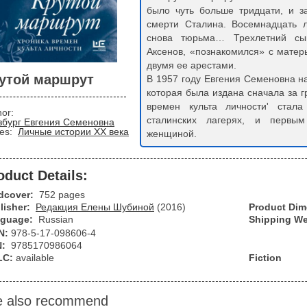
было чуть больше тридцати, и за
смерти Сталина. Восемнадцать л
снова тюрьма… Трехлетний сы
Аксенов, «познакомился» с матер
двумя ее арестами.
утой маршрут
В 1957 году Евгения Семеновна н
которая была издана сначала за г
времен культа личности' стал
hor:
сталинских лагерях, и первы
збург Евгения Семеновна
ies:
Личные истории XX века
женщиной.
oduct Details:
dcover:
752 pages
lisher:
Редакция Елены Шубиной
(2016)
Product Di
guage:
Russian
Shipping We
N:
978-5-17-098606-4
N:
9785170986064
LC:
available
Fiction
 also recommend