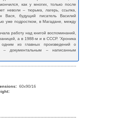
кончился, как у многих, только после
ет неволи – тюрьма, лагерь, ссылка,
н Вася, будущий писатель Василий
ью уже подростком, в Магадане, между
ачала работу над книгой воспоминаний,
раницей, а в 1988-м и в СССР. 'Хроника
а одним из главных произведений о
м – документальным – написанным
mensions:
60x90/16
ight: