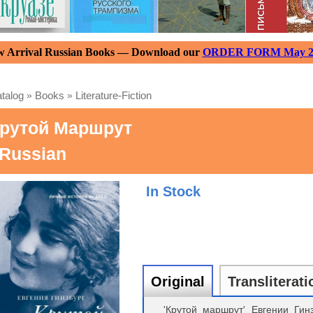
 Arrival Russian Books — Download our
ORDER FORM May 2
talog
»
Books
»
Literature-Fiction
рутой Маршрут
 Russian
In Stock
Original
Transliterati
'Крутой маршрут' Евгении Гин