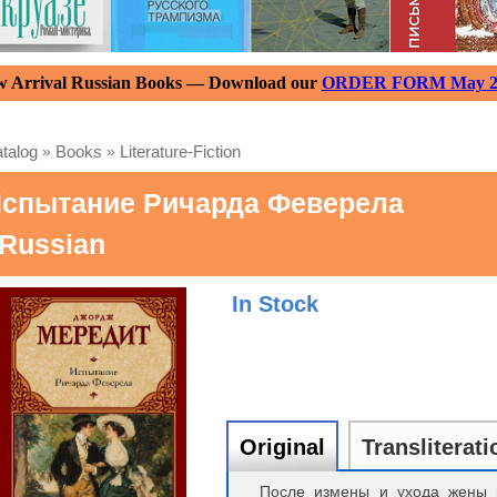
 Arrival Russian Books — Download our
ORDER FORM May 2
talog
»
Books
»
Literature-Fiction
спытание Ричарда Феверела
 Russian
In Stock
Original
Transliterati
После измены и ухода жены п