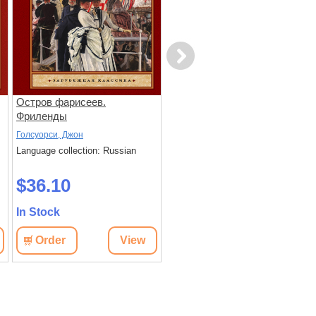
Next
Остров фарисеев.
Под конвоем заботы
Фриленды
Голсуорси, Джон
Белль, Генрих
Language collection: Russian
Language collection: Russian
$36.10
$25.90
In Stock
In Stock
Order
View
Order
View