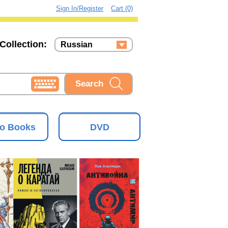
Sign In/Register
Cart (0)
Collection:
Russian
Russian
Ukrainian
o Books
DVD