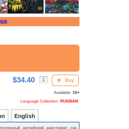
026
$34.40
Buy
Available:
10+
Language Collection:
RUSSIAN
on
English
очтенный английский аристократ, сэр