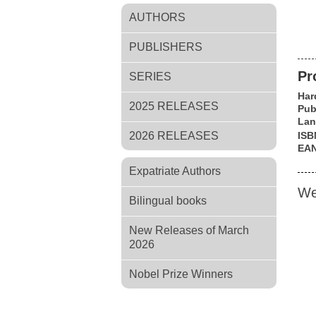
AUTHORS
PUBLISHERS
Pr
SERIES
Har
2025 RELEASES
Pub
Lan
2026 RELEASES
ISB
EA
Expatriate Authors
We
Bilingual books
New Releases of March
2026
Nobel Prize Winners