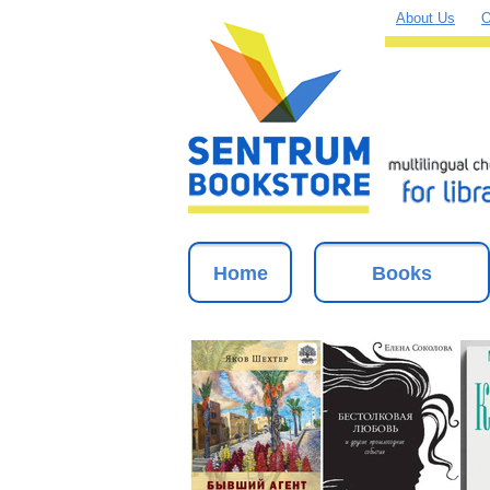
About Us
O
Home
Books