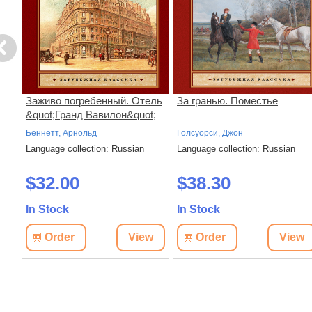
evious
Заживо погребенный. Отель
За гранью. Поместье
&quot;Гранд Вавилон&quot;
Беннетт, Арнольд
Голсуорси, Джон
Language collection: Russian
Language collection: Russian
$32.00
$38.30
In Stock
In Stock
w
Order
View
Order
View