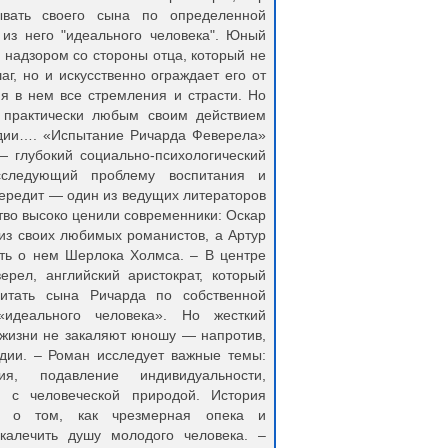
вать своего сына по определенной
из него "идеального человека". Юный
 надзором со стороны отца, который не
аг, но и искусственно ограждает его от
я в нем все стремления и страсти. Но
 практически любым своим действием
гедии…. «Испытание Ричарда Феверела»
 глубокий социально‑психологический
сследующий проблему воспитания и
ередит — один из ведущих литераторов
ство высоко ценили современники: Оскар
из своих любимых романистов, а Артур
ить о нем Шерлока Холмса. – В центре
рел, английский аристократ, который
итать сына Ричарда по собственной
«идеального человека». Но жесткий
 жизни не закаляют юношу — напротив,
едии. – Роман исследует важные темы:
ия, подавление индивидуальности,
я с человеческой природой. История
ся о том, как чрезмерная опека и
скалечить душу молодого человека. –