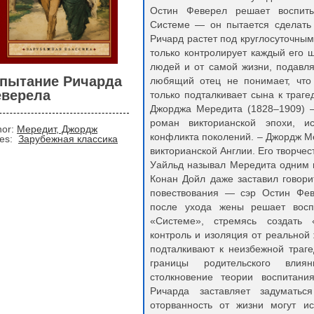
Остин Феверел решает воспиты
Системе — он пытается сделать 
Ричард растет под круглосуточным
только контролирует каждый его ш
людей и от самой жизни, подавля
пытание Ричарда
любящий отец не понимает, что
верела
только подталкивает сына к тра
Джорджа Мередита (1828–1909) —
роман викторианской эпохи, и
hor:
Мередит, Джордж
конфликта поколений. – Джордж М
ies:
Зарубежная классика
викторианской Англии. Его творче
Уайльд называл Мередита одним 
Конан Дойл даже заставил говор
повествования — сэр Остин Феве
после ухода жены решает восп
«Системе», стремясь создать 
контроль и изоляция от реальной
подталкивают к неизбежной траг
границы родительского влиян
столкновение теории воспитани
Ричарда заставляет задумать
оторванность от жизни могут и