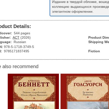
Издание в твердой обложке, воше
коллекцию выдающихся произведе
элегантном оформлении.
oduct Details:
dcover:
544 pages
lisher:
АСТ
(2026)
Product Di
guage:
Russian
Shipping We
N:
978-5-1718-3749-5
N:
9785171837495
Fiction
 also recommend