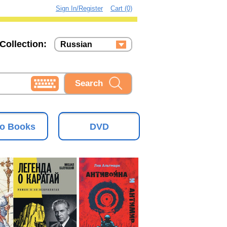
Sign In/Register
Cart (0)
Collection:
Russian
Russian
Ukrainian
o Books
DVD