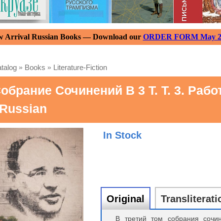
 Arrival Russian Books — Download our
ORDER FORM May 2
talog
»
Books
»
Literature-Fiction
обрание Сочинений В 3 Т. Т. 3. Раб
 Russian
In Stock
Original
Transliterati
В третий том собрания сочи