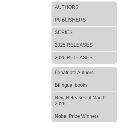
AUTHORS
PUBLISHERS
SERIES
2025 RELEASES
2026 RELEASES
Expatriate Authors
Bilingual books
New Releases of March
2026
Nobel Prize Winners