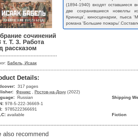
(1894-1940) входят оставшиеся в
две сохранившиеся новеллы из
Криница', киносценарии, пьеса 'М
романа 'Большие пожары'.Составл
брание сочинений
3 т. Т. 3. Работа
д рассказом
hor:
Бабель, Исаак
oduct Details:
dcover:
317 pages
lisher:
Феникс
,
Ростов-на-Дону
(2022)
guage:
Russian
Shipping We
N:
978-5-222-36669-1
N:
9785222366691
LC:
available
Fiction
 also recommend