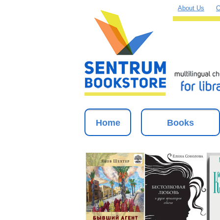
About Us
O
Home
Books