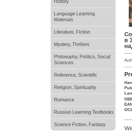
History
Language Learning
Materials
Literature, Fiction
Со
в 
Mystery, Thrillers
на
Philosophy, Politics, Social
Aut
Sciences
Pr
Reference, Scientific
Har
Religion, Spirituality
Pub
Lan
ISB
Romance
EA
OC
Russian Learning Textbooks
Science Fiction, Fantasy
We