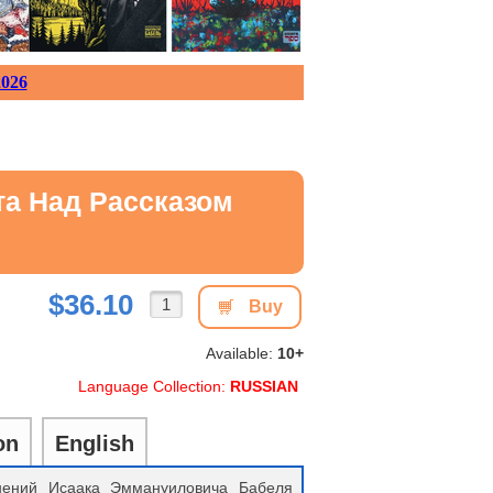
026
ота Над Рассказом
$36.10
Buy
Available:
10+
Language Collection:
RUSSIAN
on
English
нений Исаака Эммануиловича Бабеля