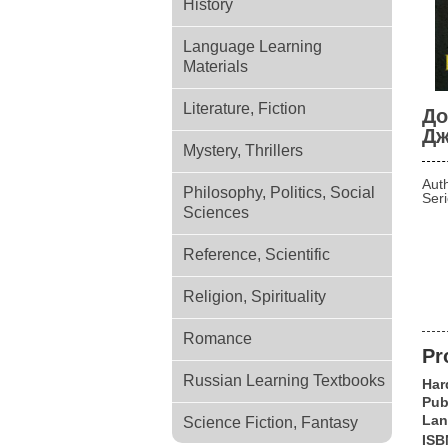
History
Language Learning
Materials
Literature, Fiction
До
Дж
Mystery, Thrillers
Aut
Philosophy, Politics, Social
Ser
Sciences
Reference, Scientific
Religion, Spirituality
Romance
Pr
Russian Learning Textbooks
Har
Pub
Lan
Science Fiction, Fantasy
ISB