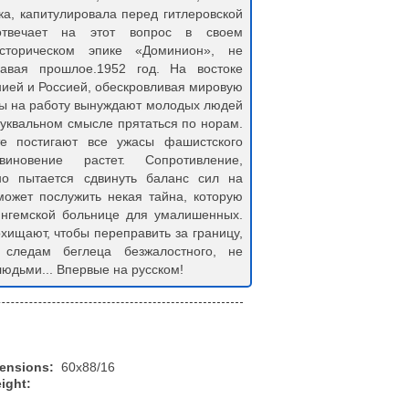
ка, капитулировала перед гитлеровской
твечает на этот вопрос в своем
историческом эпике «Доминион», не
авая прошлое.1952 год. На востоке
ией и Россией, обескровливая мировую
ры на работу вынуждают молодых людей
буквальном смысле прятаться по норам.
е постигают все ужасы фашистского
иновение растет. Сопротивление,
но пытается сдвинуть баланс сил на
может послужить некая тайна, которую
ингемской больнице для умалишенных.
хищают, чтобы переправить за границу,
 следам беглеца безжалостного, не
юдьми... Впервые на русском!
mensions:
60x88/16
ight: