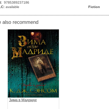
N:
9785389237186
LC:
available
Fiction
 also recommend
Зима в Мадриде