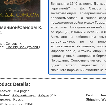
Британия в 1940-м, после Дюнкер
Германией? К. Дж. Сэнсом о
захватывающем альтернативно-
переосмысливая, а заново созд
продолжается война между Герман
минион/Сэнсом К.
экономику. Принудительные набо
.
во Франции, Италии и Испании в 
Англичане на собственном опыт
авторитаризма, но их непов
hor:
Сэнсом, К.
возглавляемое Черчиллем, упор
ies:
The Big Book (тв/обл.)
мировой арене, и точкой опоры 
хранит ученый, запертый в бирм
По заданию Сопротивления его по
однако гестапо отправляет по
знающего поражений охотника за л
oduct Details:
dcover:
704 pages
lisher:
Азбука-Аттикус
,
Азбука
(2023)
Product Di
guage:
Russian
Shipping We
N:
978-5-389-23718-6