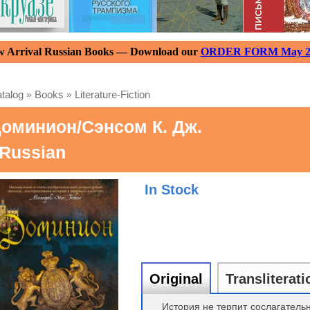
 Arrival Russian Books — Download our
ORDER FORM May 2
talog
»
Books
»
Literature-Fiction
оминион/Сэнсом К. Дж.
 Russian
In Stock
Original
Transliterati
История не терпит сослагательн