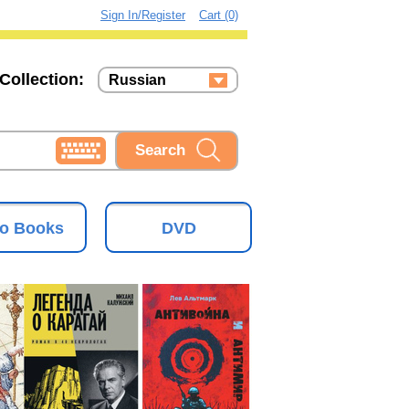
Sign In/Register
Cart (0)
Collection:
Russian
Russian
Ukrainian
o Books
DVD