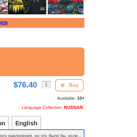
026
$76.40
Buy
Available:
10+
Language Collection:
RUSSIAN
on
English
ого наклонения, но что было бы, если...