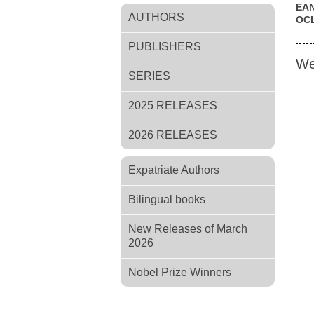
EA
AUTHORS
OC
PUBLISHERS
We
SERIES
2025 RELEASES
2026 RELEASES
Expatriate Authors
Bilingual books
New Releases of March
2026
Nobel Prize Winners