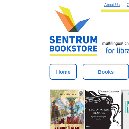
About Us
O
Home
Books