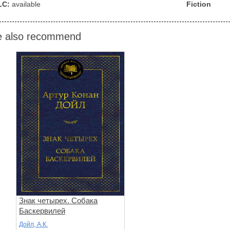
LC:
available
Fiction
 also recommend
Знак четырех. Собака
Баскервилей
Дойл, А.К.