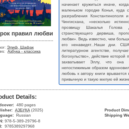
начинает кружиться иначе, когда
маленьком городке Конья, куда 
разграбления Константинополя 
Чингисхана, «несколько исти
прозвищу Шакалья Голова 
рок правил любви
странствующего дервиша, проп
любви». Ведь известно, чем больш
его ненавидят...Наши дни. СШ
hor:
Элиф, Шафак
литературном агентстве, получа
ies:
Азбука - классика
богохульство», действие которой п
захватывает Эллу, что она н
непостижимым образом вдохновил
любовь к автору книги врывается
привычную и такую милую ей жиз
oduct Details:
dcover:
480 pages
lisher:
АЗБУКА
(2025)
Product Di
guage:
Russian
Shipping We
N:
978-5-389-29796-8
N:
9785389297968