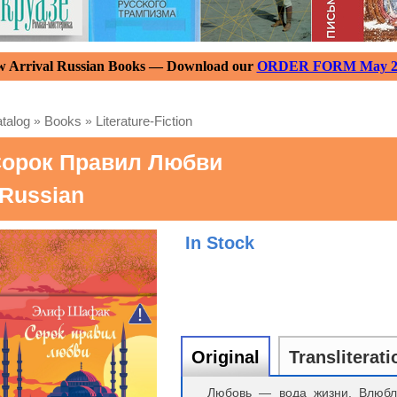
 Arrival Russian Books — Download our
ORDER FORM May 2
talog
»
Books
»
Literature-Fiction
орок Правил Любви
 Russian
In Stock
Original
Transliterati
Любовь — вода жизни. Влюбл