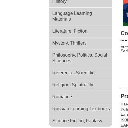
History
Language Learning
Materials
Literature, Fiction
Со
Mystery, Thrillers
Aut
Ser
Philosophy, Politics, Social
Sciences
Reference, Scientific
Religion, Spirituality
Pr
Romance
Har
Russian Learning Textbooks
Pub
Lan
ISB
Science Fiction, Fantasy
EA