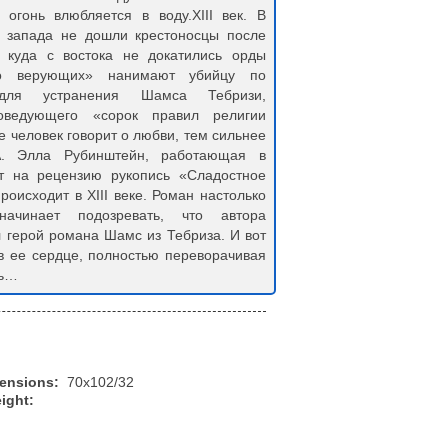
 огонь влюбляется в воду.XIII век. В
с запада не дошли крестоносцы после
и куда с востока не докатились орды
нно верующих» нанимают убийцу по
для устранения Шамса Тебризи,
оведующего «сорок правил религии
е человек говорит о любви, тем сильнее
А. Элла Рубинштейн, работающая в
ет на рецензию рукопись «Сладостное
роисходит в XIII веке. Роман настолько
ачинает подозревать, что автора
 герой романа Шамс из Тебриза. И вот
 в ее сердце, полностью переворачивая
нь…
mensions:
70x102/32
ight: