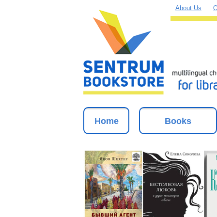
About Us
O
Home
Books