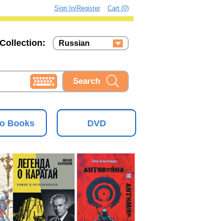
Sign In/Register
Cart (0)
Collection:
Russian
Russian
Ukrainian
o Books
DVD