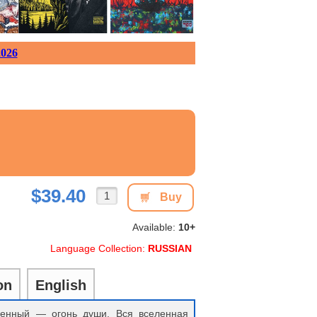
026
$39.40
Buy
Available:
10+
Language Collection:
RUSSIAN
on
English
енный — огонь души. Вся вселенная