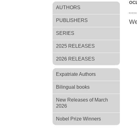
OC
AUTHORS
PUBLISHERS
We
SERIES
2025 RELEASES
2026 RELEASES
Expatriate Authors
Bilingual books
New Releases of March
2026
Nobel Prize Winners