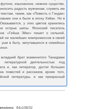
 футоне, изысканное, нежное существо,
риносить радость мужчинам, служить им
текстам, таким, как «Повесть о Гэндзи»
ковыми они и были в эпоху Хэйан. Но в
Оказывается, у этих цветов хранились
и острые шипы. Японский писатель
ане «Гейша Эйко» пишет о сильной,
ей ни малейших компромиссов в своей
о уши в быту, запутавшихся в семейных
шных.
 младший брат знаменитого Танидзаки
я литературной деятельностью под
ата и, как литератор, достиг больших
ка повестей и рассказов, кроме того,
ийской литературы, и как прекрасный
mensions:
84x108/32