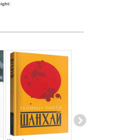
ight:
Next