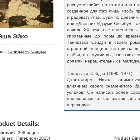
распустившийся на татами или на
созданное для того лишь, чтобы п
и радовать глаз. Судя по древним 
или «Дневник Идзуми Сикибу», та
начале ХХ века все изменилось. 
йша Эйко
спрятанные до поры до времен
Танидзаки Сэйдзи в своем ром
страстной женщине, не признающ
hor:
Танидзаки, Сайдзи
любви, и о мужчинах, завязших п
дрязгах, нерешительных и малоду
Танидзаки Сэйдзи (1890–1971) —
Дзюнъитиро. Начал заниматьс
влиянием своего знаменитого бр
успехов. Он написал более соро
прославился и как знаток англ
переводчик.
oduct Details:
dcover:
208 pages
lisher:
Гиперион
(2025)
Product Di