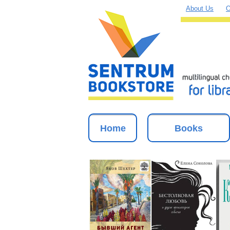
About Us
O
Home
Books