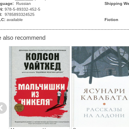
guage:
Russian
Shipping We
N:
978-5-89332-452-5
N:
9785893324525
LC:
available
Fiction
 also recommend
evious