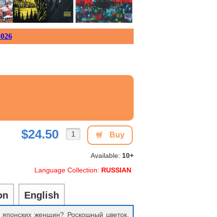
026
$24.50
Buy
Available:
10+
Language Collection:
RUSSIAN
on
English
 японских женщин? Роскошный цветок,