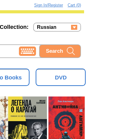
Sign In/Register
Cart (0)
Collection:
Russian
Russian
Ukrainian
o Books
DVD