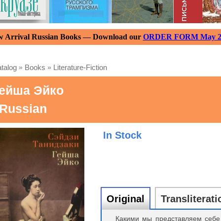
 Arrival Russian Books — Download our
ORDER FORM May 2
talog
»
Books
»
Literature-Fiction
ейша Эйко
 Russian
In Stock
Original
Transliterati
Какими мы представляем себе