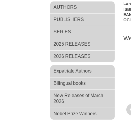
Lan
AUTHORS
ISB
EA
PUBLISHERS
OC
SERIES
We
2025 RELEASES
2026 RELEASES
Expatriate Authors
Bilingual books
New Releases of March
2026
Pr
Nobel Prize Winners