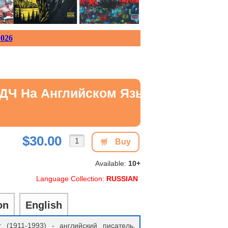
026
 КДЧ На Английском Языке
$30.00
Buy
Available:
10+
Language Collection:
RUSSIAN
on
English
(1911-1993) - английский писатель,