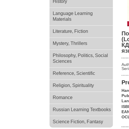
History
Language Learning
Materials
Literature, Fiction
По
(L
Mystery, Thrillers
КД
яз
Philosophy, Politics, Social
Sciences
Aut
Ser
Reference, Scientific
Pr
Religion, Spirituality
Har
Pub
Romance
Lan
ISB
Russian Learning Textbooks
EA
OC
Science Fiction, Fantasy