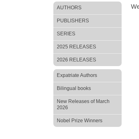
We
AUTHORS
PUBLISHERS
SERIES
2025 RELEASES
2026 RELEASES
Expatriate Authors
Bilingual books
New Releases of March
2026
Nobel Prize Winners