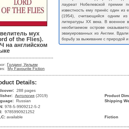
лауреат Нобелевской премии п
известность ему принёс один из 
(1954), считающийся одним из
литературы XX века. В военное 
необитаемом острове оказываетс
велитель мух
эвакуированных из Англии. Вдал
ord of the Flies).
борьбу за выживание с природой и 
Ч на английском
ыке
hor:
Голдинг, Уильям
ies:
My Favourite Fiction
oduct Details:
dcover:
288 pages
lisher:
Антология
(2019)
Product Di
guage:
Russian
Shipping We
N:
978-5-9909212-5-2
N:
9785990921252
LC:
available
Fiction