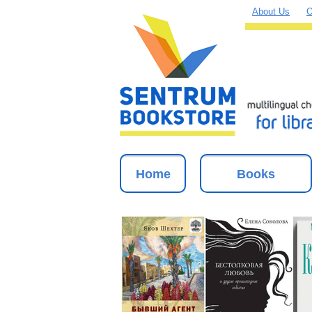
About Us
O
Home
Books