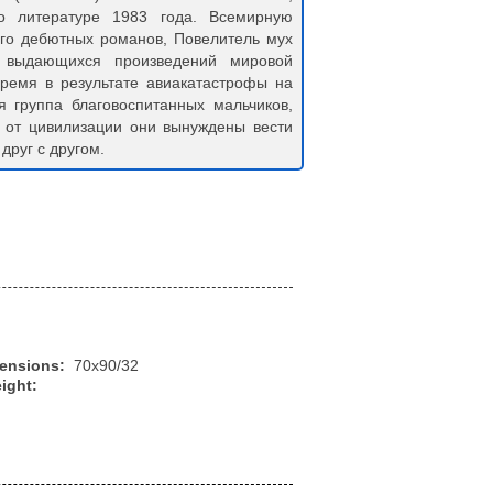
о литературе 1983 года. Всемирную
его дебютных романов, Повелитель мух
 выдающихся произведений мировой
время в результате авиакатастрофы на
я группа благовоспитанных мальчиков,
и от цивилизации они вынуждены вести
друг с другом.
mensions:
70x90/32
ight: