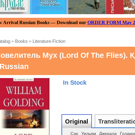
 Arrival Russian Books — Download our
ORDER FORM May 2
talog
»
Books
»
Literature-Fiction
овелитель Мух (Lord Of The Flies).
 Russian
In Stock
Original
Transliterati
Сэр Уильям Джералд Голдинг 