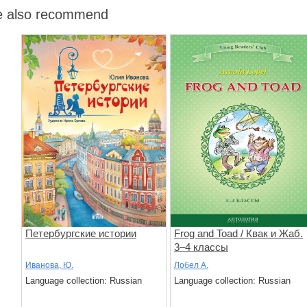
 also recommend
Петербургские истории
Frog and Toad / Квак и Жаб.
3–4 классы
Иванова, Ю.
Лобел А.
Language collection: Russian
Language collection: Russian