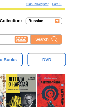
Sign In/Register
Cart (0)
Collection:
Russian
Russian
Ukrainian
o Books
DVD