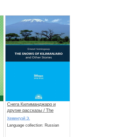
Снега Килиманджаро и
другие рассказы / The
Snows of Kilimanjaro and
Хемингуэй Э.
Other Stories. Belingua fng/rus
Language collection: Russian