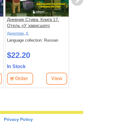
Дневник Стива. Книга 17.
Дневник Стива. Книга 16.
Отель «У зависшего
Неожиданные встречи
альпиниста»
Данилова, Д.
Данилова, Д.
Language collection: Russian
Language collection: Russian
$22.20
$24.10
In Stock
In Stock
Order
View
Order
View
t
Privacy Policy