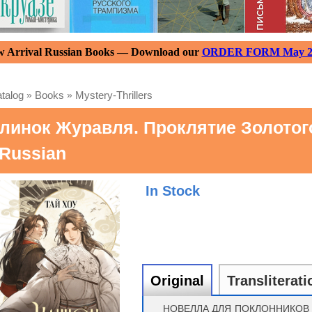
 Arrival Russian Books — Download our
ORDER FORM May 2
talog
»
Books
»
Mystery-Thrillers
линок Журавля. Проклятие Золотого
 Russian
In Stock
Original
Transliterati
НОВЕЛЛА ДЛЯ ПОКЛОННИКОВ