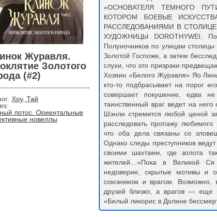
«ОСНОВАТЕЛЯ ТЕМНОГО ПУТ
КОТОРОМ БОЕВЫЕ ИСКУССТВ
РАССЛЕДОВАНИЯМИ В СТОЛИЦЕ
ХУДОЖНИЦЫ DOROTHYWEI. Посл
Полуночников по улицам столицы
инок Журавля.
Золотой Госпоже, а затем бессле
оклятие Золотого
слухи, что это призраки предвеща
рода (#2)
Хозяин «Белого Журавля» Яо Лин
кто-то подбрасывает на порог ег
совершает покушение, едва не
hor:
Хоу, Тай
таинственный враг ведет на него
ies:
ный лотос. Ориентальные
Шэнли стремится любой ценой за
ективные новеллы
расследовать пропажу любимого 
что оба дела связаны со злове
Однако следы преступников ведут
своими шахтами, где золота та
жителей…«Пока в Великой Ся п
недоверие, скрытые мотивы и о
союзником и врагом. Возможно, 
друзей близко, а врагов — еще
«Белый ликорис в Долине бессмер