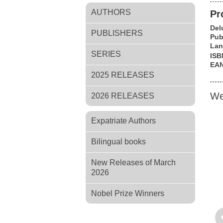
AUTHORS
Pr
Del
PUBLISHERS
Pub
Lan
SERIES
ISB
EA
2025 RELEASES
We
2026 RELEASES
Expatriate Authors
Bilingual books
New Releases of March
2026
Nobel Prize Winners
Pr