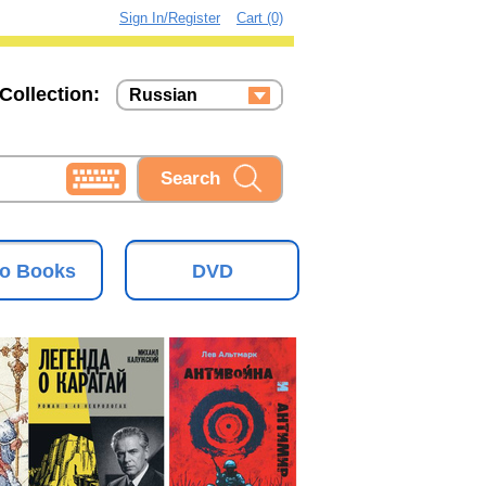
Sign In/Register
Cart (0)
Collection:
Russian
Russian
Ukrainian
o Books
DVD