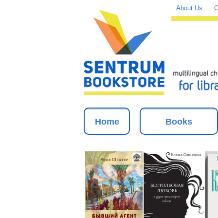
About Us
O
Home
Books