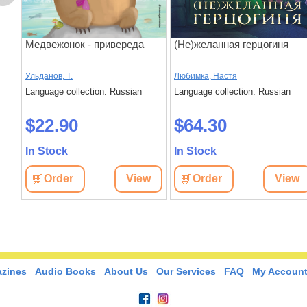
Медвежонок - привереда
(Не)желанная герцогиня
Ульданов, Т.
Любимка, Настя
Language collection: Russian
Language collection: Russian
$22.90
$64.30
In Stock
In Stock
w
Order
View
Order
View
zines
Audio Books
About Us
Our Services
FAQ
My Accoun