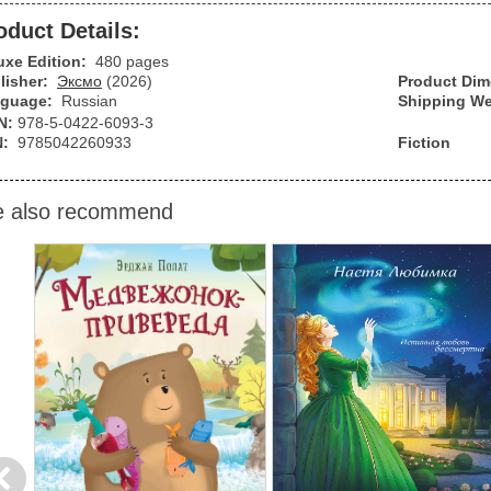
oduct Details:
uxe Edition:
480 pages
lisher:
Эксмо
(2026)
Product Di
guage:
Russian
Shipping We
N:
978-5-0422-6093-3
N:
9785042260933
Fiction
 also recommend
evious