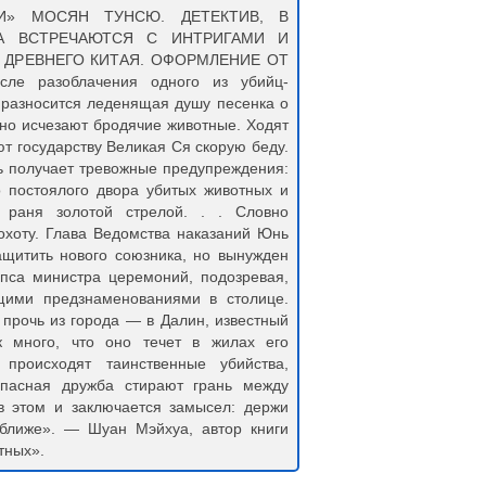
И» МОСЯН ТУНСЮ. ДЕТЕКТИВ, В
А ВСТРЕЧАЮТСЯ С ИНТРИГАМИ И
 ДРЕВНЕГО КИТАЯ. ОФОРМЛЕНИЕ ОТ
е разоблачения одного из убийц-
 разносится леденящая душу песенка о
дно исчезают бродячие животные. Ходят
ют государству Великая Ся скорую беду.
ь получает тревожные предупреждения:
о постоялого двора убитых животных и
 раня золотой стрелой. . . Словно
 охоту. Глава Ведомства наказаний Юнь
щитить нового союзника, но вынужден
пса министра церемоний, подозревая,
щими предзнаменованиями в столице.
 прочь из города — в Далин, известный
к много, что оно течет в жилах его
роисходят таинственные убийства,
пасная дружба стирают грань между
в этом и заключается замысел: держи
 ближе». — Шуан Мэйхуа, автор книги
тных».