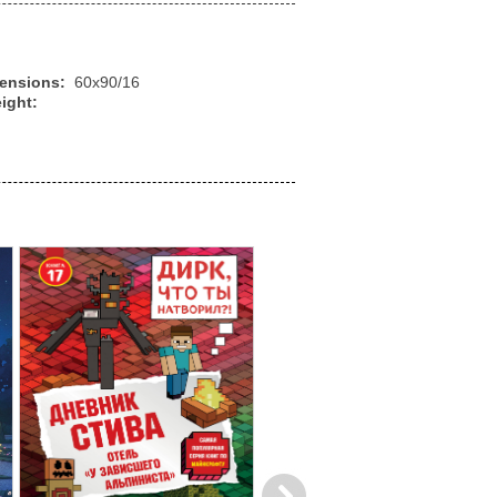
mensions:
60x90/16
ight:
Next