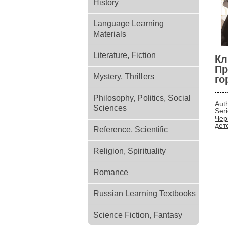
History
Language Learning
Materials
Literature, Fiction
Кл
Пр
Mystery, Thrillers
го
Philosophy, Politics, Social
Aut
Sciences
Ser
Чер
дет
Reference, Scientific
Religion, Spirituality
Romance
Russian Learning Textbooks
Science Fiction, Fantasy