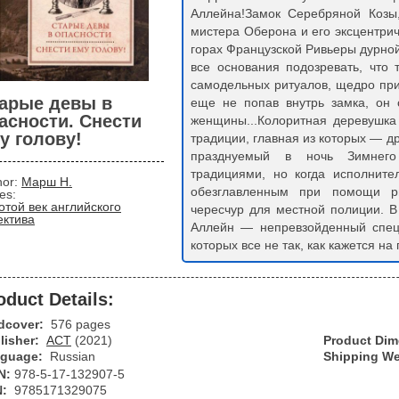
Аллейна!Замок Серебряной Козы
мистера Оберона и его эксцентри
горах Французской Ривьеры дурно
все основания подозревать, что
самодельных ритуалов, щедро при
арые девы в
еще не попав внутрь замка, он 
асности. Снести
женщины...Колоритная деревушка
у голову!
традиции, главная из которых — др
празднуемый в ночь Зимнего
традициями, но когда исполнит
hor:
Марш Н.
обезглавленным при помощи ри
ies:
отой век английского
чересчур для местной полиции. В
ектива
Аллейн — непревзойденный спец
которых все не так, как кажется на 
oduct Details:
dcover:
576 pages
lisher:
АСТ
(2021)
Product Di
guage:
Russian
Shipping We
N:
978-5-17-132907-5
N:
9785171329075