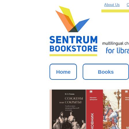
About Us
O
Home
Books