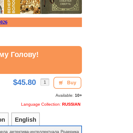
026
му Голову!
$45.80
Buy
Available:
10+
Language Collection:
RUSSIAN
on
English
дела детектива-интеллектуала Родерика