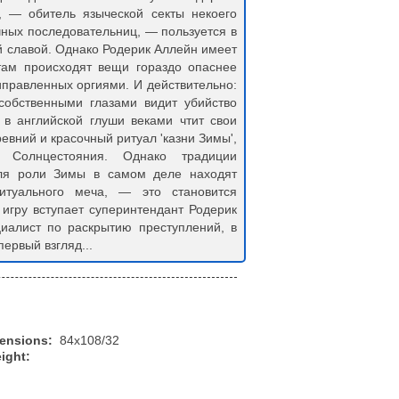
, — обитель языческой секты некоего
чных последовательниц, — пользуется в
й славой. Однако Родерик Аллейн имеет
 там происходят вещи гораздо опаснее
правленных оргиями. И действительно:
собственными глазами видит убийство
 в английской глуши веками чтит свои
евний и красочный ритуал 'казни Зимы',
 Солнцестояния. Однако традиции
еля роли Зимы в самом деле находят
туального меча, — это становится
 игру вступает суперинтендант Родерик
иалист по раскрытию преступлений, в
первый взгляд...
mensions:
84x108/32
ight: