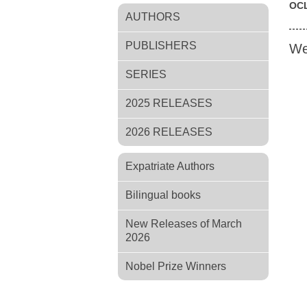
OC
AUTHORS
PUBLISHERS
We
SERIES
2025 RELEASES
2026 RELEASES
Expatriate Authors
Bilingual books
New Releases of March
2026
Nobel Prize Winners