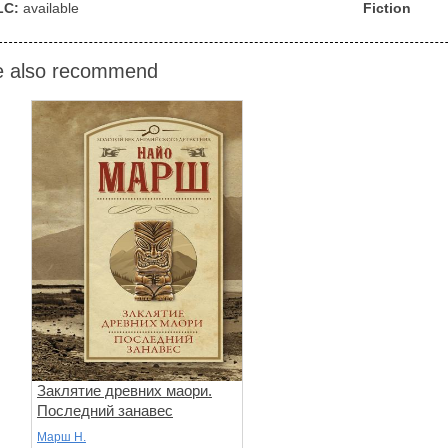
LC:
available
Fiction
 also recommend
Заклятие древних маори.
Последний занавес
Марш Н.