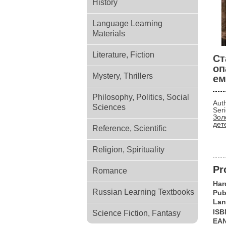
History
Language Learning
Materials
Literature, Fiction
Ст
оп
Mystery, Thrillers
ем
Philosophy, Politics, Social
Aut
Sciences
Ser
Зол
дет
Reference, Scientific
Religion, Spirituality
Pr
Romance
Har
Russian Learning Textbooks
Pub
Lan
ISB
Science Fiction, Fantasy
EA