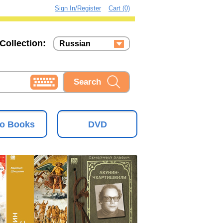
Sign In/Register
Cart (0)
Collection:
Russian
Russian
Ukrainian
o Books
DVD