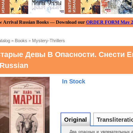
 Arrival Russian Books — Download our
ORDER FORM May 2
talog
»
Books
»
Mystery-Thrillers
тарые Девы В Опасности. Снести Е
 Russian
In Stock
Original
Transliterati
Два опасных и увлекательных 