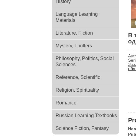
History
Language Learning
Materials
Literature, Fiction
В 
од
Mystery, Thrillers
Aut
Philosophy, Politics, Social
Ser
Sciences
Зве
обл.
Reference, Scientific
Religion, Spirituality
Romance
Russian Learning Textbooks
Pr
Science Fiction, Fantasy
Har
Pub