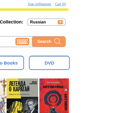
Sign In/Register
Cart (0)
Collection:
Russian
Russian
Ukrainian
o Books
DVD