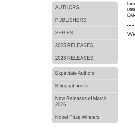
Lan
AUTHORS
ISB
EA
PUBLISHERS
SERIES
We
2025 RELEASES
2026 RELEASES
Expatriate Authors
Bilingual books
New Releases of March
2026
Nobel Prize Winners