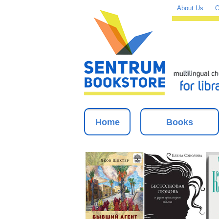
About Us
O
Home
Books