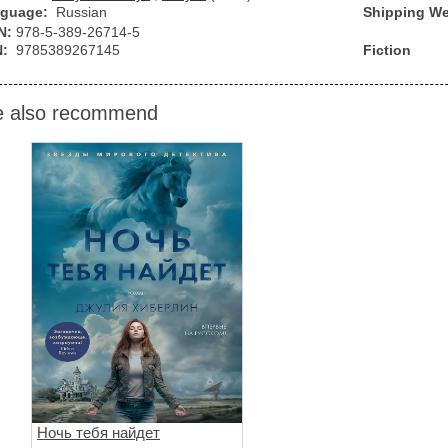
guage:
Russian
Shipping We
N:
978-5-389-26714-5
N:
9785389267145
Fiction
 also recommend
Ночь тебя найдет