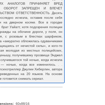
ИХ АНАЛОГОВ ПРИЧИНЯЕТ ВРЕД
Й ОБОРОТ ЗАПРЕЩЕН И ВЛЕЧЕТ
ЬСТВОМ ОТВЕТСТВЕННОСТЬ. Десять
сследно исчезла, оставив после себя
и на дверном косяке. Все в городке
 брат Уайатт, хотя подозрения полиции
днажды на обочине дороги, у поля, он
мая, с розовым в блестках шарфиком,
а «аккуратно обложилась одуванчиками
защищаясь от нечистой силы», и кого-то
мая молодая из местных полицейских,
йденышу, получившему прозвище Энджел
 случившегося той ночью, когда исчезла
 — ночью, когда все изменилось. . .
психотриллер Джулии Хиберлин, автора
ереведенных на 20 языков. На основе
же готовится снимать сериал.
mensions:
60x88/16