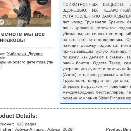
ПСИХОТРОПНЫХ ВЕЩЕСТВ, 
ЗДОРОВЬЮ, ИХ НЕЗАКОННЫ
УСТАНОВЛЕННУЮ ЗАКОНОДАТЕЛ
лет назад Труманелл Брэнсон бе
лишь кровавый отпечаток ладон
темноте мы все
убеждены, что виноват ее старший
инаковы
на его счет не подтвердились. О
находит девочку-подростка: не
прикрывающим пустую глазницу, т
hor:
Хиберлин, Джулия
по кругу, как делают в сказках, 
ies:
зды мирового детектива (тв/
очень боится. Одетта Такер, са
)
уверена, что сумеет и помочь на
(Ангел), и наконец раскрыть тайну
Труманелл, подруга ее детства,
Впервые на русском — новейший 
международных бестселлеров, п
романа компания Sister Pictures у
oduct Details:
dcover:
416 pages
lisher:
Азбука-Аттикус
,
Азбука
(2026)
Product Di