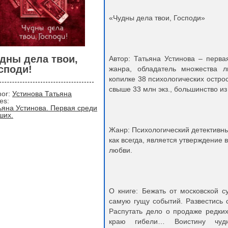
«Чудны дела твои, Господи»
дны дела твои,
Автор: Татьяна Устинова – перва
споди!
жанра, обладатель множества л
копилке 38 психологических остр
свыше 33 млн экз., большинство и
hor:
Устинова Татьяна
ies:
ьяна Устинова. Первая среди
ших.
Жанр: Психологический детективны
как всегда, является утверждение 
любви.
О книге: Бежать от московской с
самую гущу событий. Развестись 
Распутать дело о продаже редких
краю гибели… Воистину чуд