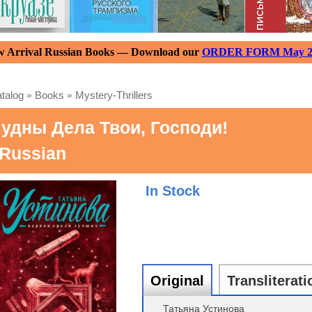
 Arrival Russian Books — Download our
ORDER FORM May 2
talog
»
Books
»
Mystery-Thrillers
удны Дела Твои, Господи!
 Russian
In Stock
Original
Transliterati
Татьяна Устинова