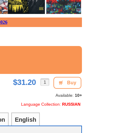
026
$31.20
Buy
Available:
10+
Language Collection:
RUSSIAN
on
English