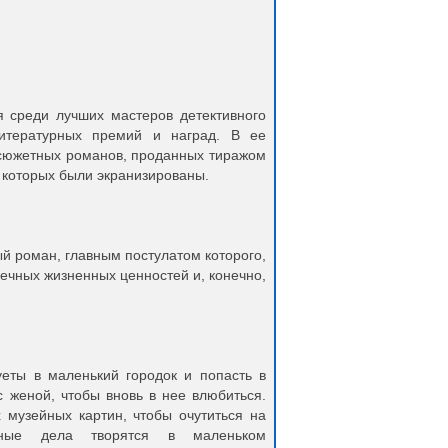
я среди лучших мастеров детективного
итературных премий и наград. В ее
осюжетных романов, проданных тиражом
з которых были экранизированы.
й роман, главным постулатом которого,
вечных жизненных ценностей и, конечно,
уеты в маленький городок и попасть в
с женой, чтобы вновь в нее влюбиться.
 музейных картин, чтобы очутиться на
ные дела творятся в маленьком