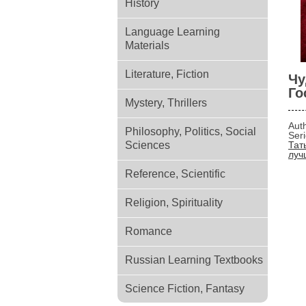
History
Language Learning
Materials
Literature, Fiction
Чу
Го
Mystery, Thrillers
Aut
Philosophy, Politics, Social
Ser
Sciences
Тат
луч
Reference, Scientific
Religion, Spirituality
Romance
Russian Learning Textbooks
Science Fiction, Fantasy