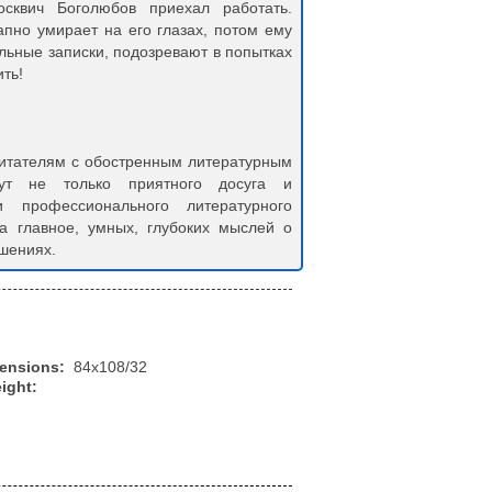
сквич Боголюбов приехал работать.
пно умирает на его глазах, потом ему
льные записки, подозревают в попытках
ть!
читателям с обостренным литературным
ут не только приятного досуга и
 профессионального литературного
 а главное, умных, глубоких мыслей о
шениях.
mensions:
84x108/32
ight: