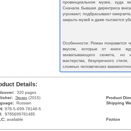
провинциальном музее, куда мо
Сначала бывшая директриса внеза
угрожают, подбрасывают омерзите
закрыть музей и даже пытаются уби
Особенности: Роман понравится 
вкусом, которые от книги жд
захватывающего сюжета, но и
мастерства, безупречного стиля,
сложных человеческих взаимоотно
oduct Details:
dcover:
320 pages
lisher:
Эксмо
(2015)
Product Di
guage:
Russian
Shipping We
N:
978-5-699-78148-5
N:
9785699781485
LC:
available
Fiction