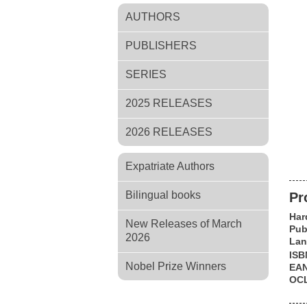
AUTHORS
PUBLISHERS
SERIES
2025 RELEASES
2026 RELEASES
Expatriate Authors
Bilingual books
Pr
Har
New Releases of March
Pub
2026
Lan
ISB
Nobel Prize Winners
EA
OC