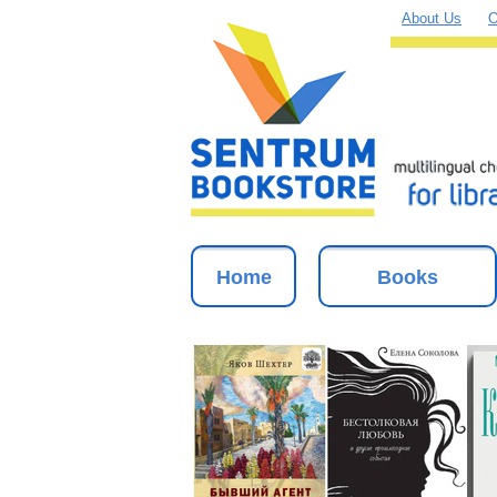
About Us
O
Home
Books