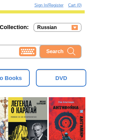
Sign In/Register
Cart (0)
Collection:
Russian
Russian
Ukrainian
o Books
DVD