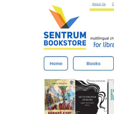
About Us
O
Home
Books