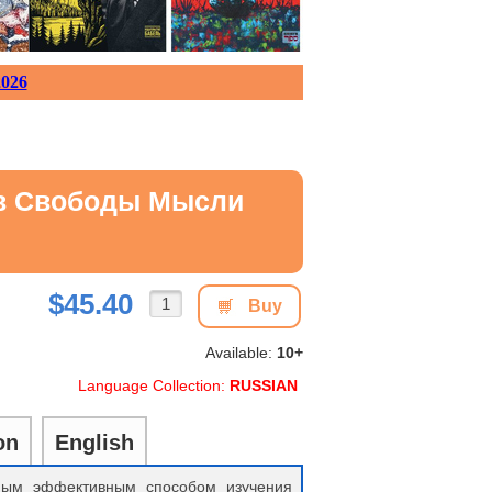
026
ив Свободы Мысли
$45.40
Buy
Available:
10+
Language Collection:
RUSSIAN
on
English
мым эффективным способом изучения