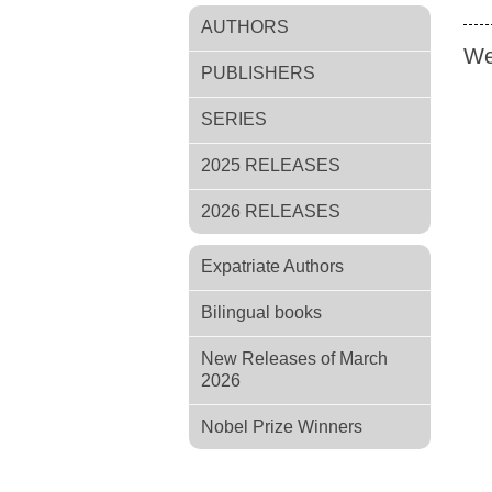
AUTHORS
We
PUBLISHERS
SERIES
2025 RELEASES
2026 RELEASES
Expatriate Authors
Bilingual books
New Releases of March
2026
Nobel Prize Winners