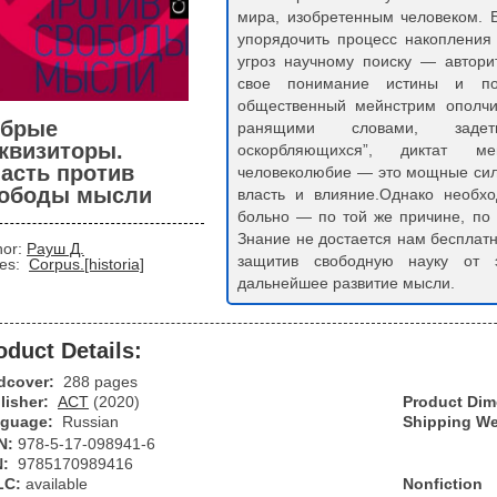
мира, изобретенным человеком. Б
упорядочить процесс накопления
угроз научному поиску — автор
свое понимание истины и по
общественный мейнстрим ополчи
брые
ранящими словами, задет
квизиторы.
оскорбляющихся”, диктат ме
асть против
человеколюбие — это мощные сил
ободы мысли
власть и влияние.Однако необхо
больно — по той же причине, по 
Знание не достается нам бесплатн
hor:
Рауш Д.
защитив свободную науку от э
ies:
Corpus.[historia]
дальнейшее развитие мысли.
oduct Details:
dcover:
288 pages
lisher:
АСТ
(2020)
Product Di
guage:
Russian
Shipping We
N:
978-5-17-098941-6
N:
9785170989416
LC:
available
Nonfiction