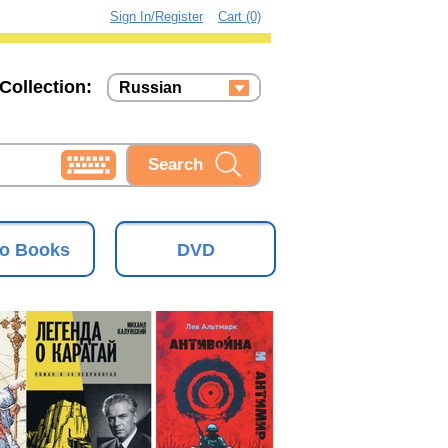
Sign In/Register
Cart (0)
Collection:
Russian
Russian
Ukrainian
o Books
DVD