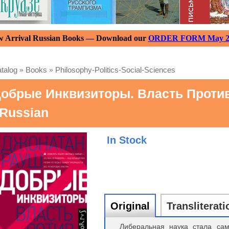
 Arrival Russian Books — Download our
ORDER FORM May 2
talog
»
Books
»
Philosophy-Politics-Social-Sciences
обрые Инквизиторы. Власть Прот
 Russian
In Stock
Original
Transliterati
Либеральная наука стала са