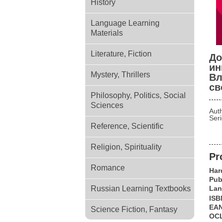
History
Language Learning
Materials
Literature, Fiction
До
ин
Mystery, Thrillers
Вл
св
Philosophy, Politics, Social
Sciences
Aut
Ser
Reference, Scientific
Religion, Spirituality
Pr
Romance
Har
Pub
Russian Learning Textbooks
Lan
ISB
EA
Science Fiction, Fantasy
OC