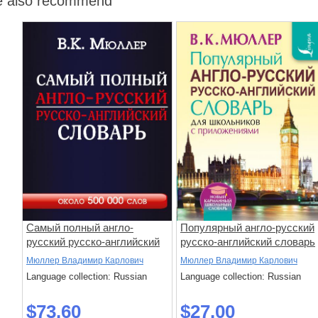
 also recommend
Самый полный англо-
Популярный англо-русский
русский русско-английский
русско-английский словарь
словарь с современной
для школьников с
Мюллер Владимир Карлович
Мюллер Владимир Карлович
транскрипцией: около 500
приложениями
Language collection: Russian
Language collection: Russian
000 слов
$73.60
$27.00