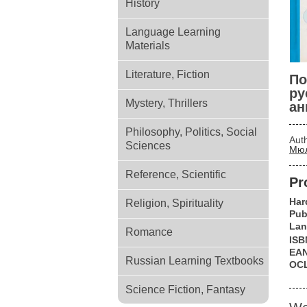
History
Language Learning
Materials
Literature, Fiction
По
ру
Mystery, Thrillers
ан
Philosophy, Politics, Social
Aut
Sciences
Мюл
Reference, Scientific
Pr
Har
Religion, Spirituality
Pub
Lan
Romance
ISB
EA
Russian Learning Textbooks
OC
Science Fiction, Fantasy