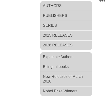
We
AUTHORS
PUBLISHERS
SERIES
2025 RELEASES
2026 RELEASES
Expatriate Authors
Bilingual books
New Releases of March
2026
Nobel Prize Winners