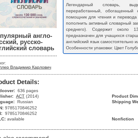
Легендарный словарь, выд
переработанный, обогащенный 
помощник для чтения и перевода 
пополнить активный словарный зап
среднего). Содержит около 
пулярный англо-
предназначен для учащихся старши
сский, русско-
английский язык самостоятельно ил
глийский словарь
Особенности упаковки: Цвет Голуб
hor:
лер Владимир Карлович
oduct Details:
dcover:
636 pages
lisher:
АСТ
(2014)
Product Di
guage:
Russian
Shipping We
N:
9785170846252
N:
9785170846252
LC:
available
Nonfiction