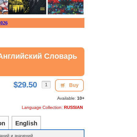
026
Английский Словарь
$29.50
Buy
Available:
10+
Language Collection:
RUSSIAN
on
English
таний и значений