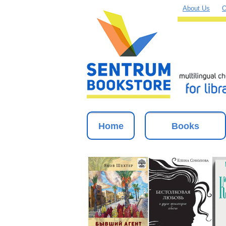
About Us
O
Home
Books