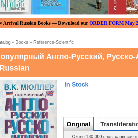
 Arrival Russian Books — Download our
ORDER FORM May 2
talog
»
Books
»
Reference-Scientific
опулярный Англо-Русский, Русско-
 Russian
In Stock
Original
Transliterati
Около 130 000 слов, словосоче