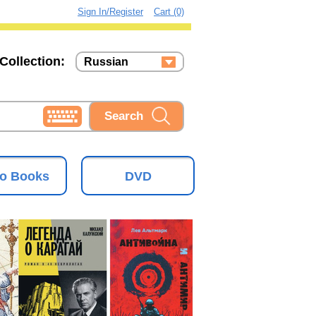
Sign In/Register
Cart (0)
Collection:
Russian
Russian
Ukrainian
o Books
DVD