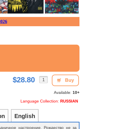
026
$28.80
Buy
Available:
10+
Language Collection:
RUSSIAN
on
English
дничное настроение. Рождество не за