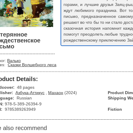
горами, и лучшие друзья Заяц-ры
ждут любимого праздника. Вот то
письмо, предназначенное самому
решают во что бы то ни стало дос
сказочная история напомнит кажд
терянное
помогут преодолеть любые трудно
ждественское
рождественскому приключению За
сьмо
hor:
Валько
ies:
Сказки Волшебного леса
oduct Details:
dcover:
48 pages
lisher:
Азбука-Аттикус
,
Махаон
(2024)
Product Di
guage:
Russian
Shipping We
N:
978-5-389-26394-9
N:
9785389263949
Fiction
 also recommend