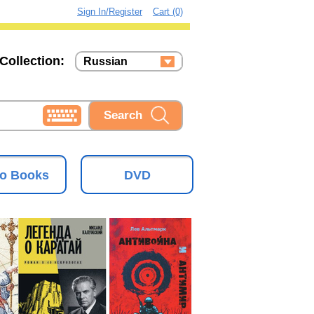
Sign In/Register
Cart (0)
Collection:
Russian
Russian
Ukrainian
o Books
DVD