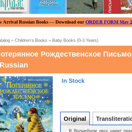
 Arrival Russian Books — Download our
ORDER FORM May 2
talog
»
Children's Books
»
Baby Books (0-3 Years)
отерянное Рождественское Письмо
 Russian
In Stock
Original
Transliterati
В Волшебном лесу царит праз