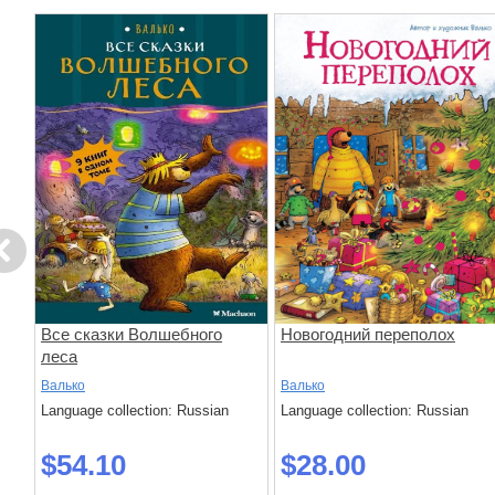
evious
Все сказки Волшебного
Новогодний переполох
леса
Валько
Валько
Language collection: Russian
Language collection: Russian
$54.10
$28.00