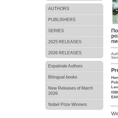
AUTHORS
PUBLISHERS
По
SERIES
ро
пи
2025 RELEASES
2026 RELEASES
Aut
Ser
Expatriate Authors
Pr
Bilingual books
Har
Pub
Lan
New Releases of March
ISB
2026
EA
Nobel Prize Winners
We