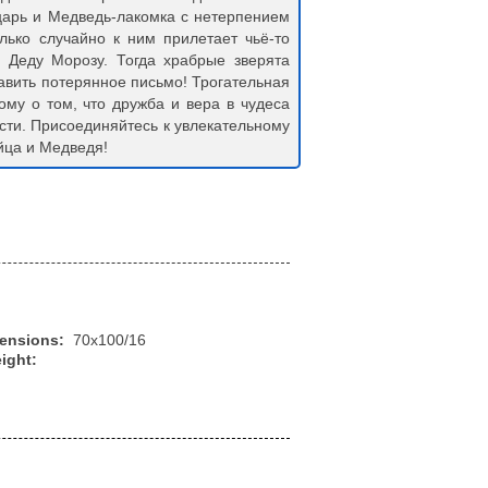
царь и Медведь-лакомка с нетерпением
лько случайно к ним прилетает чьё-то
 Деду Морозу. Тогда храбрые зверята
тавить потерянное письмо! Трогательная
ому о том, что дружба и вера в чудеса
сти. Присоединяйтесь к увлекательному
йца и Медведя!
mensions:
70x100/16
ight: