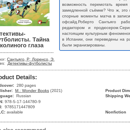
возможность перемотать время
замедленной съёмке? Что ж, это 
спорные моменты матча в записи
офсайд.Роберто Сантьяго раб
редактором и продюсером.Серия
тективы-
настоящим культурным феноменом
тболисты. Тайна
в Испании, они переведены на р
колиного глаза
были экранизированы.
hor:
Сантьяго, Р.; Лоренсо, Э.
ies:
Детективы-футболисты
oduct Details:
dcover:
280 pages
lisher:
М.: Wonder Books
(2021)
Product Di
guage:
Russian
Shipping We
N:
978-5-17-144780-9
N:
9785171447809
LC:
available
Nonfiction