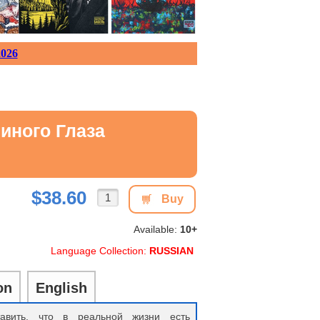
026
иного Глаза
$38.60
Buy
Available:
10+
Language Collection:
RUSSIAN
on
English
авить, что в реальной жизни есть