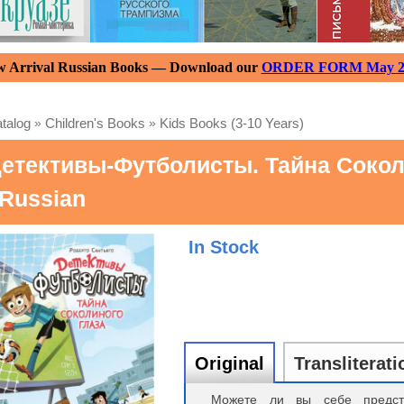
 Arrival Russian Books — Download our
ORDER FORM May 2
talog
»
Children's Books
»
Kids Books (3-10 Years)
етективы-Футболисты. Тайна Сокол
 Russian
In Stock
Original
Transliterati
Можете ли вы себе предст