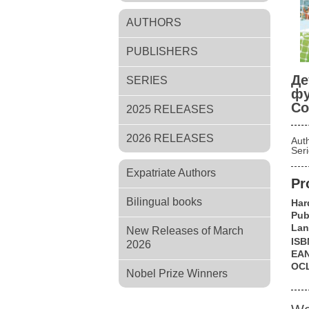
AUTHORS
PUBLISHERS
Де
SERIES
фу
Со
2025 RELEASES
2026 RELEASES
Aut
Ser
Expatriate Authors
Pr
Bilingual books
Har
Pub
Lan
New Releases of March
ISB
2026
EA
OC
Nobel Prize Winners