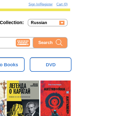
Sign In/Register
Cart (0)
Collection:
Russian
Russian
Ukrainian
o Books
DVD