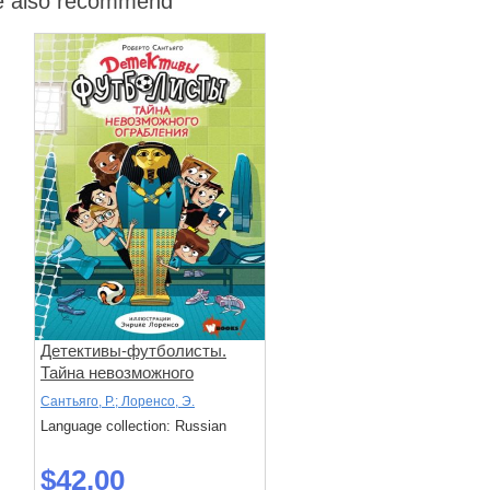
 also recommend
Детективы-футболисты.
Тайна невозможного
ограбления
Сантьяго, Р.; Лоренсо, Э.
Language collection: Russian
$42.00