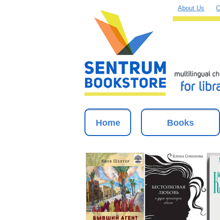
About Us
O
Home
Books