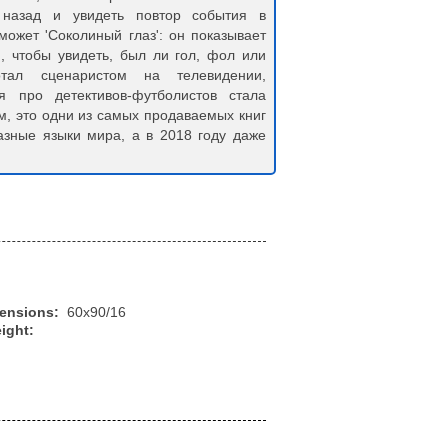
 назад и увидеть повтор события в
может 'Соколиный глаз': он показывает
, чтобы увидеть, был ли гол, фол или
отал сценаристом на телевидении,
 про детективов-футболистов стала
, это одни из самых продаваемых книг
азные языки мира, а в 2018 году даже
mensions:
60x90/16
ight: