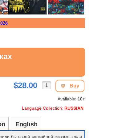
026
ках
$28.00
Buy
Available:
10+
Language Collection:
RUSSIAN
on
English
 жили бы своей спокойной жизнью, если