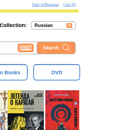
Sign In/Register
Cart (0)
Collection:
Russian
Russian
Ukrainian
o Books
DVD