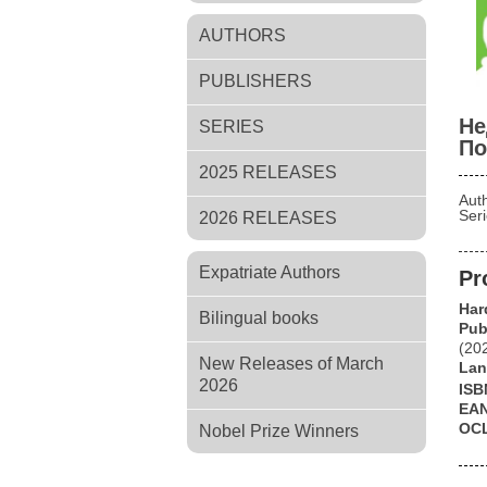
AUTHORS
PUBLISHERS
Не
SERIES
По
2025 RELEASES
Aut
Ser
2026 RELEASES
Expatriate Authors
Pr
Har
Bilingual books
Pub
(20
New Releases of March
Lan
2026
ISB
EA
OC
Nobel Prize Winners