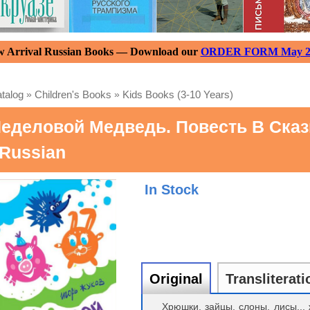
 Arrival Russian Books — Download our
ORDER FORM May 2
talog
»
Children's Books
»
Kids Books (3-10 Years)
еделовой Медведь. Повесть В Сказ
 Russian
In Stock
Original
Transliterati
Хрюшки, зайцы, слоны, лисы...