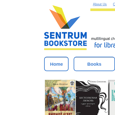
About Us
O
Home
Books