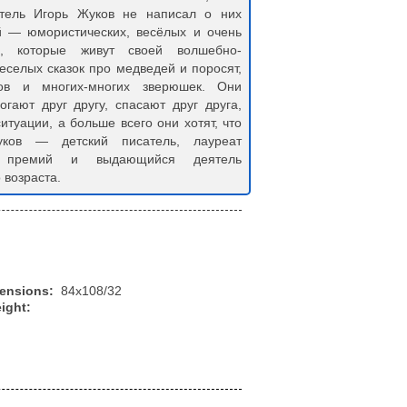
тель Игорь Жуков не написал о них
й — юмористических, весёлых и очень
, которые живут своей волшебно-
еселых сказок про медведей и поросят,
ов и многих-многих зверюшек. Они
гают друг другу, спасают друг друга,
туации, а больше всего они хотят, что
ков — детский писатель, лауреат
ых премий и выдающийся деятель
 возраста.
mensions:
84x108/32
ight: