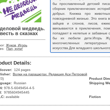
бы прославленный детский писа
сборник приключенческих истори
добрых. Книжка про животных
повседневной жизнью. Это книга в
зайцев и слонов, лисов, ежик
деловой медведь.
ввязываются в приключения, помо
весть в сказках
попадают в нелепые и забавные си
бы их любили дети.Игорь Жу
многочисленных литературн
hor:
Жуков, Игорь
искусства.Для младшего школьного
ies:
Пап, купи!
oduct Details:
dcover:
124 pages
lisher:
Волки на парашютах. Редакция Аси Петровой
23)
Product Di
guage:
Russian
Shipping We
N:
978-5-6049454-4-5
N:
9785604945445
LC:
available
Fiction