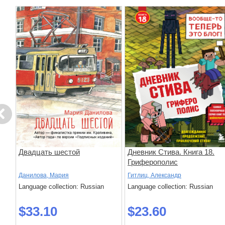
evious
Двадцать шестой
Дневник Стива. Книга 18.
Гриферополис
Данилова, Мария
Гитлиц, Александр
Language collection: Russian
Language collection: Russian
$33.10
$23.60