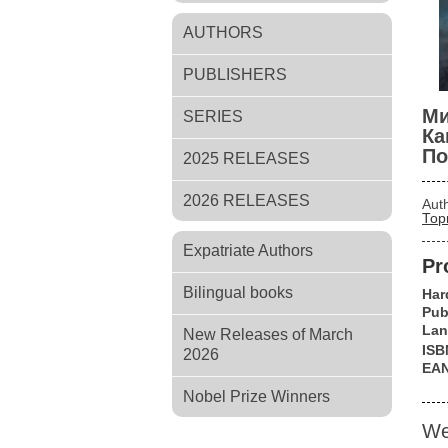
AUTHORS
PUBLISHERS
Ми
SERIES
Ка
По
2025 RELEASES
2026 RELEASES
Aut
Тор
Expatriate Authors
Pr
Bilingual books
Har
Pub
Lan
New Releases of March
ISB
2026
EA
Nobel Prize Winners
We