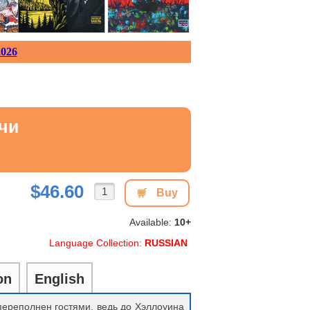
026
чи
$46.60
Buy
Available:
10+
Language Collection:
RUSSIAN
on
English
переполнен гостями, ведь до Хэллоуина