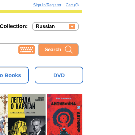
Sign In/Register
Cart (0)
Collection:
Russian
Russian
Ukrainian
o Books
DVD