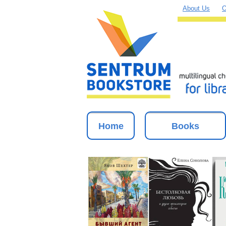
About Us
O
Home
Books