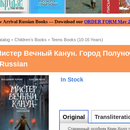
 Arrival Russian Books — Download our
ORDER FORM May 2
talog
»
Children's Books
»
Teens Books (10-16 Years)
истер Вечный Канун. Город Полуно
 Russian
In Stock
Original
Transliterati
Старинный особняк Крик-Холл 