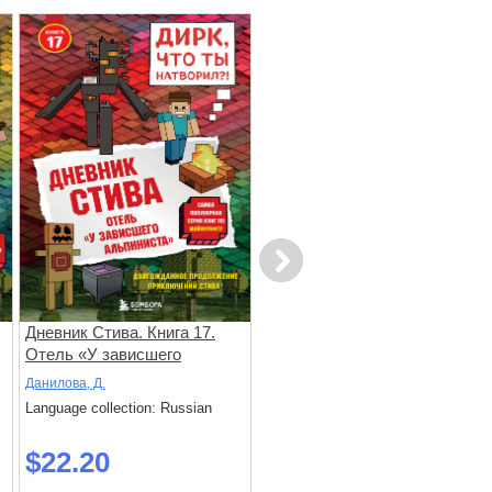
Next
Дневник Стива. Книга 17.
Дневник Стива. Книга 16.
Отель «У зависшего
Неожиданные встречи
альпиниста»
Данилова, Д.
Данилова, Д.
Language collection: Russian
Language collection: Russian
$22.20
$24.10