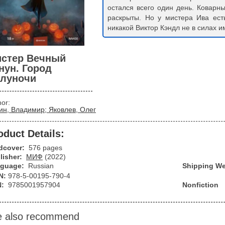
остался всего один день. Коварн
раскрыты. Но у мистера Ива ест
никакой Виктор Кэндл не в силах 
стер Вечный
нун. Город
луночи
hor:
ин, Владимир; Яковлев, Олег
oduct Details:
dcover:
576 pages
lisher:
МИФ
(2022)
guage:
Russian
Shipping We
N:
978-5-00195-790-4
N:
9785001957904
Nonfiction
 also recommend