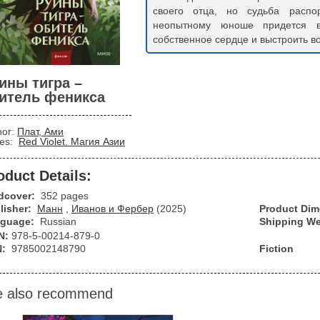
своего отца, но судьба распо
неопытному юноше придется во
собственное сердце и выстроить в
ины тигра –
итель феникса
hor:
Плат, Ами
ies:
Red Violet. Магия Азии
oduct Details:
dcover:
352 pages
lisher:
Манн
,
Иванов и Фербер
(2025)
Product Di
guage:
Russian
Shipping We
N:
978-5-00214-879-0
N:
9785002148790
Fiction
 also recommend