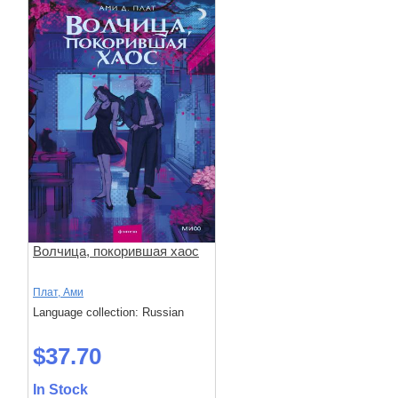
Волчица, покорившая хаос
Плат, Ами
Language collection: Russian
$37.70
In Stock