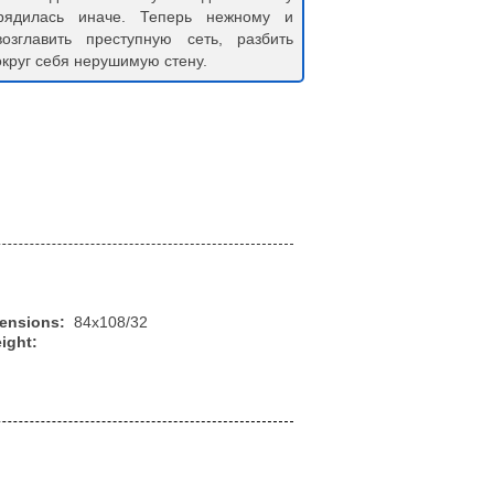
рядилась иначе. Теперь нежному и
зглавить преступную сеть, разбить
округ себя нерушимую стену.
mensions:
84x108/32
ight: