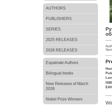
AUTHORS
PUBLISHERS
Ру
SERIES
об
2025 RELEASES
Aut
Ser
2026 RELEASES
Pr
Expatriate Authors
Har
Bilingual books
Pub
Lan
ISB
New Releases of March
EA
2026
Nobel Prize Winners
We