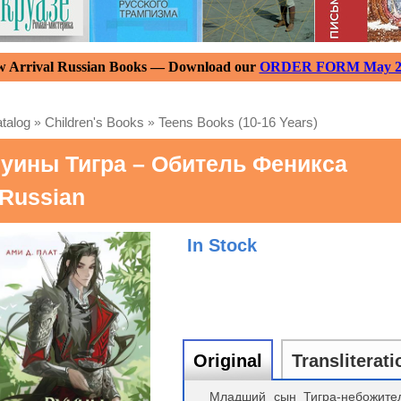
 Arrival Russian Books — Download our
ORDER FORM May 2
talog
»
Children's Books
»
Teens Books (10-16 Years)
уины Тигра – Обитель Феникса
 Russian
In Stock
Original
Transliterati
Младший сын Тигра-небожите