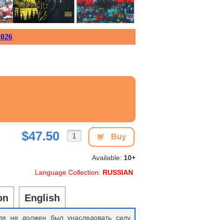
026
$47.50
Buy
Available:
10+
Language Collection:
RUSSIAN
on
English
ля не должен был унаследовать силу