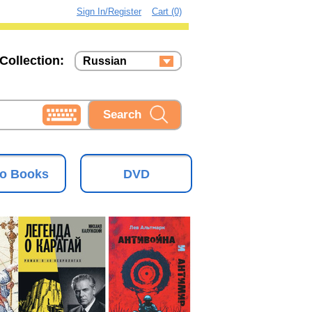
Sign In/Register
Cart (0)
Collection:
Russian
Russian
Ukrainian
o Books
DVD