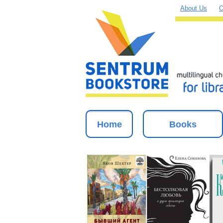
About Us
O
Home
Books