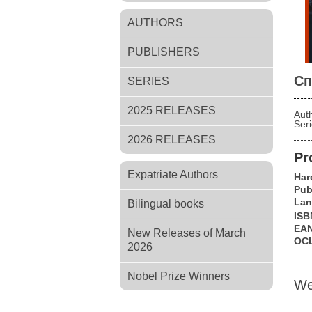
AUTHORS
PUBLISHERS
Сп
SERIES
2025 RELEASES
Aut
Ser
2026 RELEASES
Pr
Expatriate Authors
Har
Pub
Lan
Bilingual books
ISB
EA
New Releases of March
OC
2026
Nobel Prize Winners
We