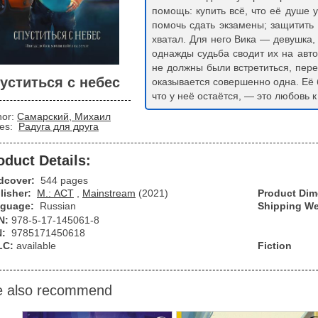
помощь: купить всё, что её душе 
помочь сдать экзамены; защитить 
хватал. Для него Вика — девушка,
однажды судьба сводит их на авт
не должны были встретиться, пере
уститься с небес
оказывается совершенно одна. Её 
что у неё остаётся, — это любовь 
hor:
Самарский, Михаил
ies:
Радуга для друга
oduct Details:
dcover:
544 pages
lisher:
М.: АСТ
,
Mainstream
(2021)
Product Di
guage:
Russian
Shipping We
N:
978-5-17-145061-8
N:
9785171450618
LC:
available
Fiction
 also recommend