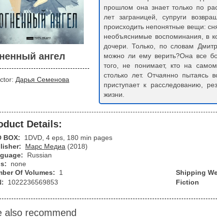
прошлом она знает только по ра
лет заграницей, супруги возвр
происходить непонятные вещи: сн
необъяснимые воспоминания, в к
дочери. Только, по словам Дмит
ненный ангел
можно ли ему верить?Она все бо
того, не понимает, кто на само
столько лет. Отчаянно пытаясь 
ctor:
Дарья Семенова
приступает к расследованию, ре
жизни.
oduct Details:
D BOX:
1DVD, 4 eps, 180 min pages
lisher:
Марс Медиа
(2018)
guage:
Russian
bs:
none
ber Of Volumes:
1
Shipping We
N:
1022236569853
Fiction
 also recommend