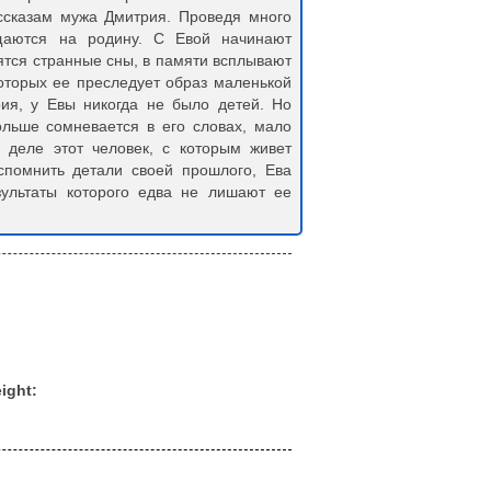
ссказам мужа Дмитрия. Проведя много
ащаются на родину. С Евой начинают
ятся странные сны, в памяти всплывают
оторых ее преследует образ маленькой
рия, у Евы никогда не было детей. Но
льше сомневается в его словах, мало
м деле этот человек, с которым живет
вспомнить детали своей прошлого, Ева
зультаты которого едва не лишают ее
ight: