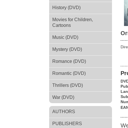
History (DVD)
Movies for Children,
Cartoons
Ог
Music (DVD)
Dire
Mystery (DVD)
Romance (DVD)
Pr
Romantic (DVD)
DV
Thrillers (DVD)
Pub
Lan
Su
War (DVD)
Num
EA
AUTHORS
PUBLISHERS
We