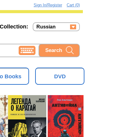
Sign In/Register
Cart (0)
Collection:
Russian
Russian
Ukrainian
o Books
DVD