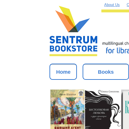
About Us
O
Home
Books