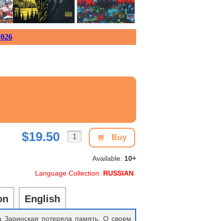
026
$19.50
Buy
Available:
10+
Language Collection:
RUSSIAN
on
English
а Заринская потеряла память. О своем