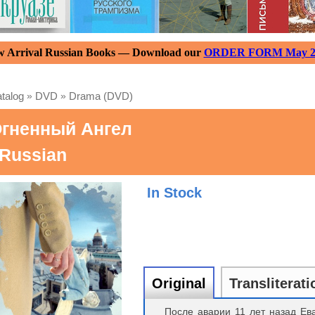
 Arrival Russian Books — Download our
ORDER FORM May 2
talog
»
DVD
»
Drama (DVD)
гненный Ангел
 Russian
In Stock
Original
Transliterati
После аварии 11 лет назад Ев