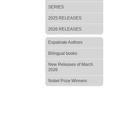
SERIES
2025 RELEASES
2026 RELEASES
Expatriate Authors
Bilingual books
New Releases of March
2026
Nobel Prize Winners