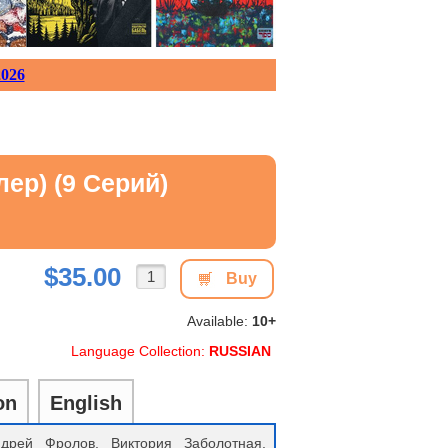
026
ер) (9 Серий)
$35.00
Buy
Available:
10+
Language Collection:
RUSSIAN
on
English
дрей Фролов, Виктория Заболотная,