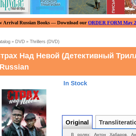
 Arrival Russian Books — Download our
ORDER FORM May 2
talog
»
DVD
»
Thrillers (DVD)
трах Над Невой (детективный Трилл
 Russian
In Stock
Original
Transliterati
В ролях: Антон Хабаров, Ан