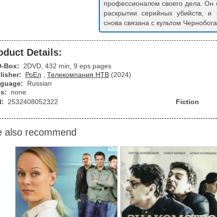
профессионалом своего дела. Он 
раскрытии серийных убийств, и
снова связана с культом Чернобога
oduct Details:
D-Box:
2DVD, 432 min, 9 eps pages
lisher:
РоЕл
,
Телекомпания НТВ
(2024)
guage:
Russian
bs:
none
N:
2532408052322
Fiction
 also recommend