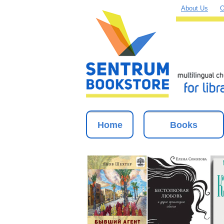
About Us
O
Home
Books