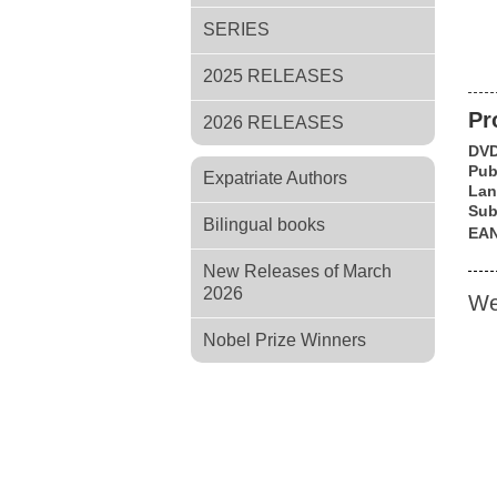
SERIES
2025 RELEASES
Pr
2026 RELEASES
DV
Pub
Expatriate Authors
Lan
Su
Bilingual books
EA
New Releases of March
2026
We
Nobel Prize Winners