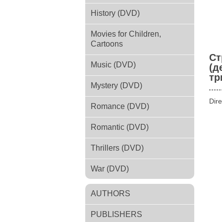
History (DVD)
Movies for Children,
Cartoons
Ст
Music (DVD)
(д
тр
Mystery (DVD)
Dire
Romance (DVD)
Romantic (DVD)
Thrillers (DVD)
War (DVD)
AUTHORS
PUBLISHERS