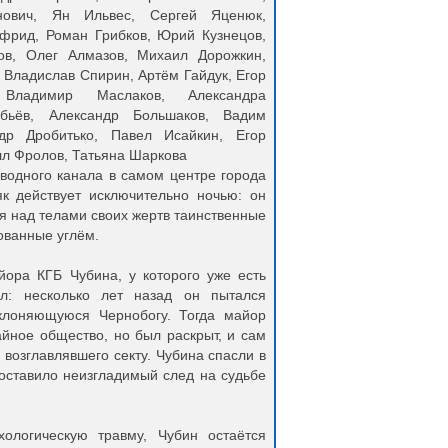
нович, Ян Ильвес, Сергей Яценюк,
йфрид, Роман Грибков, Юрий Кузнецов,
в, Олег Алмазов, Михаил Дорожкин,
Владислав Спирин, Артём Гайдук, Егор
Владимир Маслаков, Александра
обьёв, Александр Большаков, Вадим
др Дробитько, Павел Исайкин, Егор
лл Фролов, Татьяна Шаркова
бводного канала в самом центре города
як действует исключительно ночью: он
я над телами своих жертв таинственные
ованные углём.
ора КГБ Чубина, у которого уже есть
л: несколько лет назад он пытался
оклоняющуюся Чернобогу. Тогда майор
айное общество, но был раскрыт, и сам
 возглавлявшего секту. Чубина спасли в
оставило неизгладимый след на судьбе
ологическую травму, Чубин остаётся