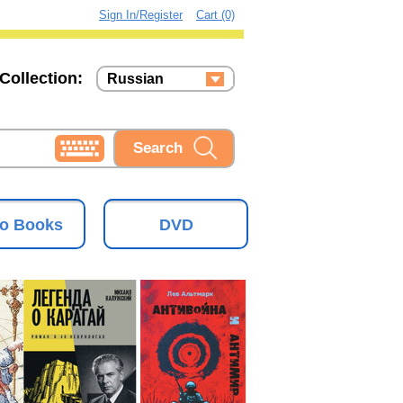
Sign In/Register
Cart (0)
Collection:
Russian
Russian
Ukrainian
o Books
DVD