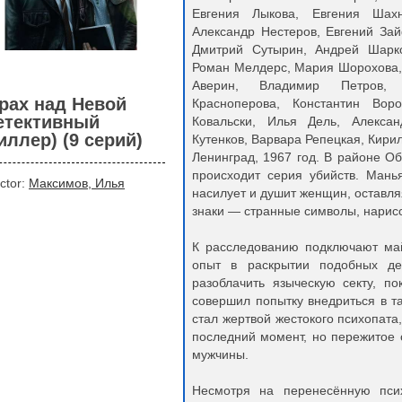
Евгения Лыкова, Евгения Шах
Александр Нестеров, Евгений За
Дмитрий Сутырин, Андрей Шарко
Роман Мелдерс, Мария Шорохова, 
Аверин, Владимир Петров, 
рах над Невой
Красноперова, Константин Вор
етективный
Ковальски, Илья Дель, Алексан
иллер) (9 серий)
Кутенков, Варвара Репецкая, Кири
Ленинград, 1967 год. В районе О
происходит серия убийств. Мань
ctor:
Максимов, Илья
насилует и душит женщин, оставля
знаки — странные символы, нарис
К расследованию подключают май
опыт в раскрытии подобных де
разоблачить языческую секту, п
совершил попытку внедриться в т
стал жертвой жестокого психопата,
последний момент, но пережитое 
мужчины.
Несмотря на перенесённую псих