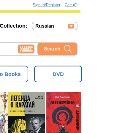
Sign In/Register
Cart (0)
Collection:
Russian
Russian
Ukrainian
o Books
DVD