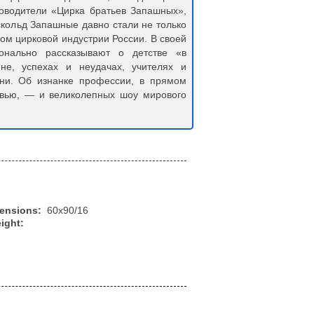
ководители «Цирка братьев Запашных»,
кольд Запашные давно стали не только
ом цирковой индустрии России. В своей
онально рассказывают о детстве «в
не, успехах и неудачах, учителях и
зни. Об изнанке профессии, в прямом
овью, — и великолепных шоу мирового
mensions:
60x90/16
ight: