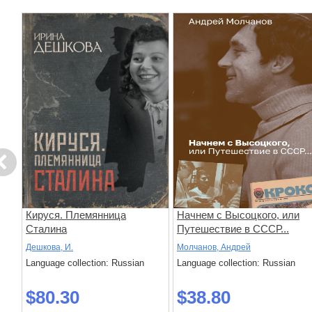
evious
Кируся. Племянница
Начнем с Высоцкого, или
Сталина
Путешествие в СССР...
Дешкова, И.
Молчанов, Андрей
Language collection: Russian
Language collection: Russian
$80.30
$38.80