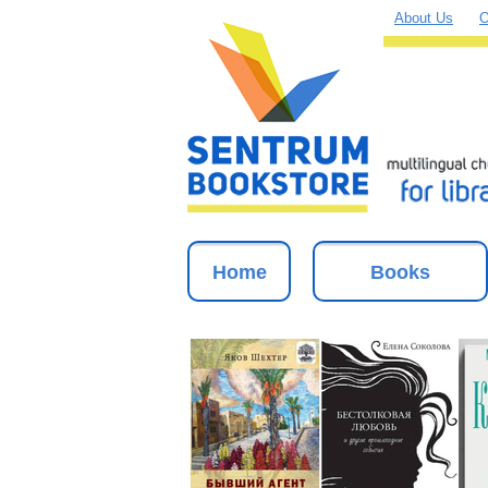
About Us
O
Home
Books