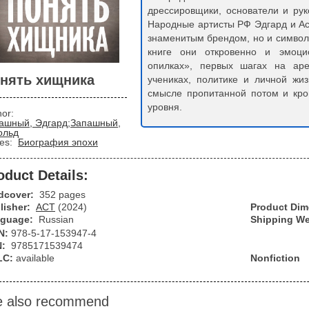
дрессировщики, основатели и ру
Народные артисты РФ Эдгард и Ас
знаменитым брендом, но и символ
книге они откровенно и эмоци
опилках», первых шагах на аре
нять хищника
учениках, политике и личной жи
смысле пропитанной потом и кр
уровня.
hor:
ашный, Эдгард;Запашный,
ольд
ies:
Биография эпохи
oduct Details:
dcover:
352 pages
lisher:
АСТ
(2024)
Product Di
guage:
Russian
Shipping We
N:
978-5-17-153947-4
N:
9785171539474
LC:
available
Nonfiction
 also recommend