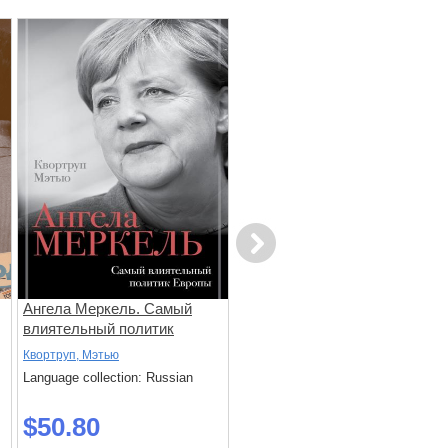
Next
Ангела Меркель. Самый
Армен Джигарханян: То, что
влиятельный политик
отдал — то твоё
Европы
Квортруп, Мэтью
Тараховский С.
Language collection: Russian
Language collection: Russian
$50.80
$42.90