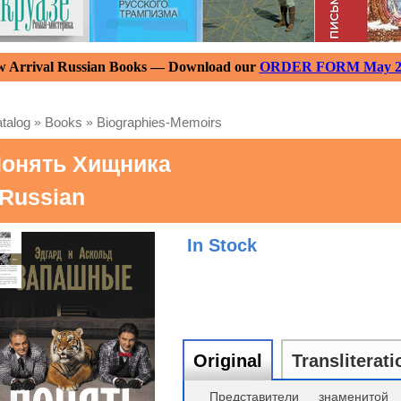
 Arrival Russian Books — Download our
ORDER FORM May 2
talog
»
Books
»
Biographies-Memoirs
онять Хищника
 Russian
In Stock
Original
Transliterati
Представители знаменитой