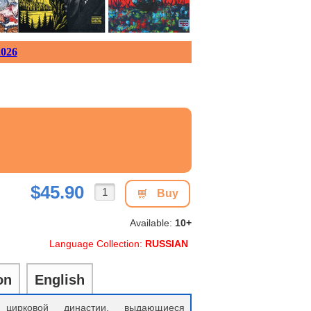
026
$45.90
Buy
Available:
10+
Language Collection:
RUSSIAN
on
English
 цирковой династии, выдающиеся