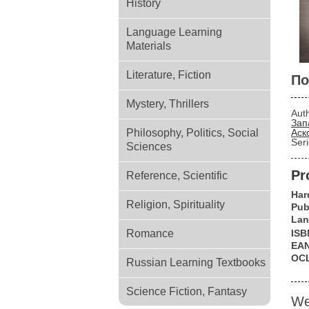
History
Language Learning
Materials
Literature, Fiction
По
Mystery, Thrillers
Aut
Зап
Philosophy, Politics, Social
Аск
Ser
Sciences
Pr
Reference, Scientific
Har
Religion, Spirituality
Pub
Lan
Romance
ISB
EA
OC
Russian Learning Textbooks
Science Fiction, Fantasy
We