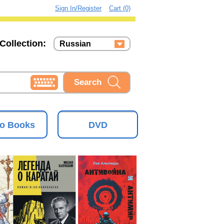
Sign In/Register
Cart (0)
Collection:
Russian
Russian
Ukrainian
o Books
DVD