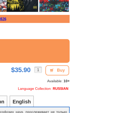
026
$35.90
Buy
Available:
10+
Language Collection:
RUSSIAN
on
English
ософских наук, прослеживает не только