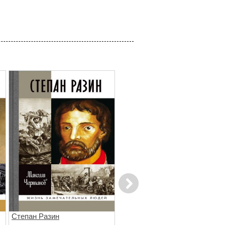
Next
Степан Разин
Дюк де Ришелье