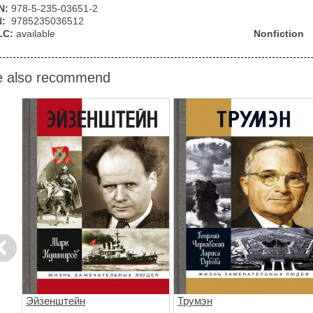
N:
978-5-235-03651-2
N:
9785235036512
LC:
available
Nonfiction
 also recommend
evious
Эйзенштейн
Трумэн