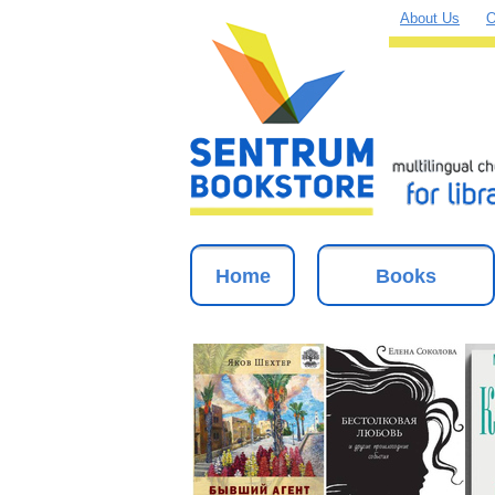
About Us
O
Home
Books