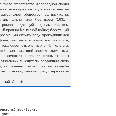
онтьева от эстетства и свободной любви
акже эволюцию взглядов мыслителя на
 материалов, общественных дискуссий,
изнь Константина Леонтьева (1831—
й роман: подающий надежды писатель,
ный врач на Крымской войне; блестящий
бросающий службу ради пробудившейся
фоне, мечтая о монашеском постриге;
 рассказов, отмеченных Л.Н. Толстым;
птинского, ставший иноком Климентом.
трагических коллизий жизнь человек
ригинальный мыслитель, создавший свою
ия, напряженно размышлявший о судьбе
нозы сбылись, многие предостережения
чневый, Серый
mensions:
205x135x23
ight: