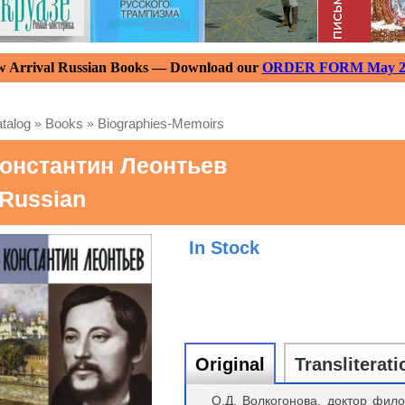
 Arrival Russian Books — Download our
ORDER FORM May 2
talog
»
Books
»
Biographies-Memoirs
онстантин Леонтьев
 Russian
In Stock
Original
Transliterati
О.Д. Волкогонова, доктор фил