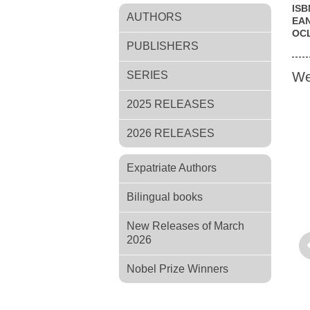
ISB
AUTHORS
EA
OC
PUBLISHERS
SERIES
We
2025 RELEASES
2026 RELEASES
Expatriate Authors
Bilingual books
New Releases of March
2026
Pr
Nobel Prize Winners
Андрей Платонов
Коллонтай