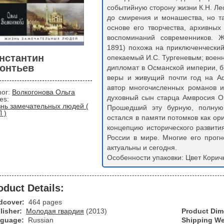
событийную сторону жизни К.Н. Ле
до смирения и монашества, но т
основе его творчества, архивных
воспоминаний современников. Ж
1891) похожа на приключенчески
нстантин
опекаемый И.С. Тургеневым; воен
онтьев
дипломат в Османской империи, 
веры и живущий почти год на А
автор многочисленных романов и
hor:
Волкогонова Ольга
духовный сын старца Амвросия О
ies:
нь замечательных людей (
Прошедший эту бурную, полную 
 )
остался в памяти потомков как о
концепцию исторического развит
России в мире. Многие его прог
актуальны и сегодня.
Особенности упаковки: Цвет Кори
oduct Details:
dcover:
464 pages
lisher:
Молодая гвардия
(2013)
Product Di
guage:
Russian
Shipping We