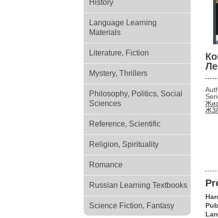
History
Language Learning
Materials
Literature, Fiction
Ко
Ле
Mystery, Thrillers
Aut
Philosophy, Politics, Social
Ser
Sciences
Жиз
ЖЗЛ
Reference, Scientific
Religion, Spirituality
Romance
Pr
Russian Learning Textbooks
Har
Science Fiction, Fantasy
Pub
Lan