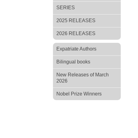
SERIES
2025 RELEASES
2026 RELEASES
Expatriate Authors
Bilingual books
New Releases of March
2026
Nobel Prize Winners