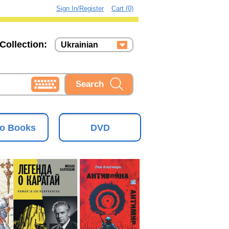
Sign In/Register
Cart (0)
Collection:
Ukrainian
Russian
Ukrainian
o Books
DVD