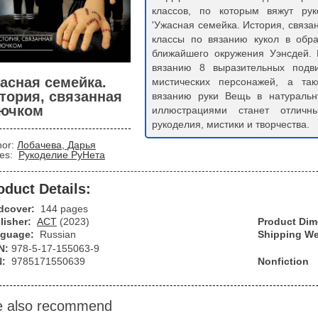
классов, по которым вяжут рук
'Ужасная семейка. История, связа
классы по вязанию кукол в обр
ближайшего окружения Уэнсдей. 
вязанию 8 выразительных подви
асная семейка.
мистических персонажей, а так
тория, связанная
вязанию руки Вещь в натуральн
ючком
иллюстрациями станет отлич
рукоделия, мистики и творчества.
hor:
Лобачева, Дарья
ies:
Рукоделие РуНета
oduct Details:
dcover:
144 pages
lisher:
АСТ
(2023)
Product Di
guage:
Russian
Shipping We
N:
978-5-17-155063-9
N:
9785171550639
Nonfiction
 also recommend