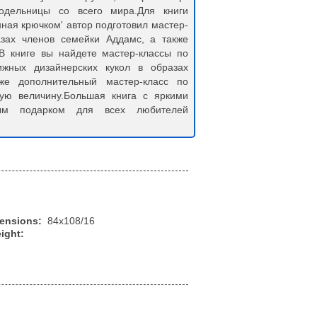
одельницы со всего мира.Для книги
нная крючком' автор подготовил мастер-
азах членов семейки Аддамс, а также
В книге вы найдете мастер-классы по
жных дизайнерских кукол в образах
же дополнительный мастер-класс по
ую величину.Большая книга с яркими
ным подарком для всех любителей
mensions:
84x108/16
ight: