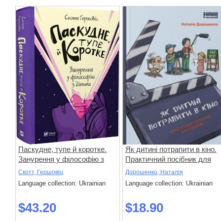
Паскудне, тупе й коротке.
Як дитині потрапити в кіно.
Занурення у філософію з
Практичний посібник для
дітьми
батьків
Скотт, Гершовіц
Дорошенко, Наталія
Language collection: Ukrainian
Language collection: Ukrainian
$43.20
$18.90