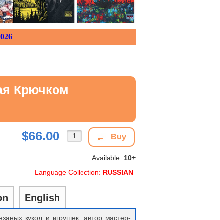
026
ая Крючком
$66.00
Buy
Available:
10+
Language Collection:
RUSSIAN
on
English
заных кукол и игрушек, автор мастер-