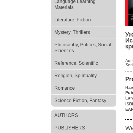
Language Learning
Materials
Literature, Fiction
Mystery, Thrillers
Уж
Ис
Philosophy, Politics, Social
кр
Sciences
Aut
Reference, Scientific
Ser
Religion, Spirituality
Pr
Har
Romance
Pub
Lan
Science Fiction, Fantasy
ISB
EA
AUTHORS
We
PUBLISHERS