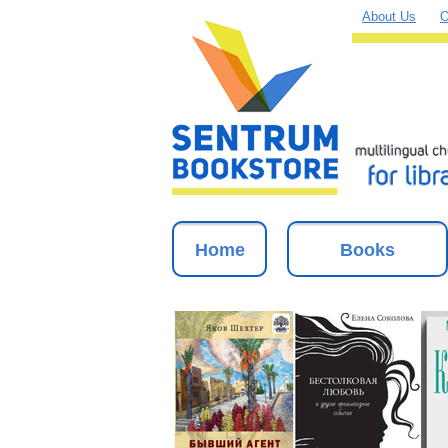
About Us
O
Home
Books