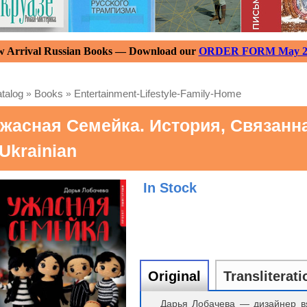
 Arrival Russian Books — Download our
ORDER FORM May 2
talog
»
Books
»
Entertainment-Lifestyle-Family-Home
жасная Семейка. История, Связанн
 Ukrainian
In Stock
Original
Transliterati
Дарья Лобачева — дизайнер вя