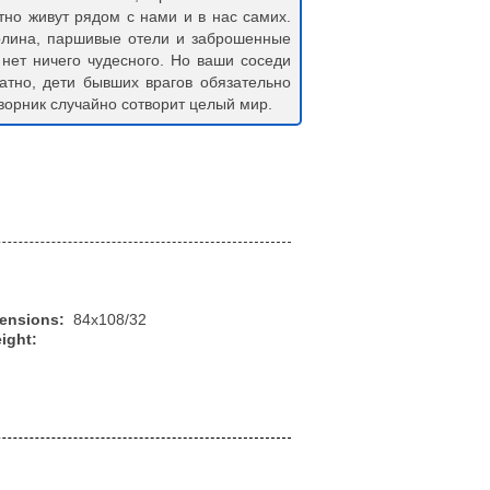
тно живут рядом с нами и в нас самих.
рлина, паршивые отели и заброшенные
 нет ничего чудесного. Но ваши соседи
ратно, дети бывших врагов обязательно
дворник случайно сотворит целый мир.
mensions:
84x108/32
ight: