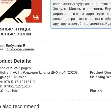
современных чудаках: они незаме
Закоулки Москвы и проспекты Бе
деревни — в этом мире, кажется,
легко превратятся в волков и об
друг друга полюбят, а уволенный 
яные птицы,
сёлые волки
hor:
Бабушкин Е.
ies:
Классное чтение
oduct Details:
dcover:
352 pages
lisher:
АСТ
,
Редакция Елены Шубиной
(2020)
Product Di
guage:
Russian
Shipping We
N:
978-5-17-127151-0
N:
9785171271510
LC:
available
Fiction
 also recommend