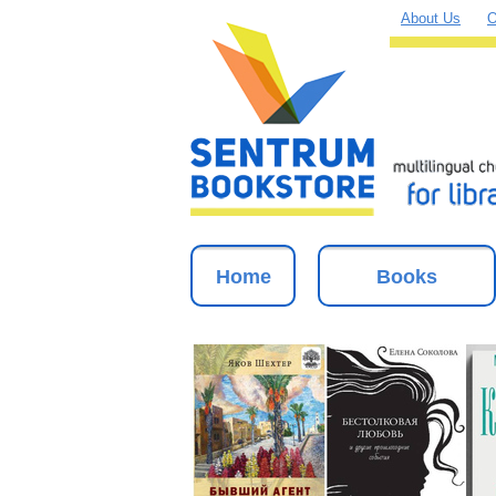
About Us
O
Home
Books