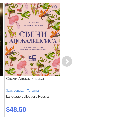
Next
Свечи Апокалипсиса
Лев и Корица
Замировская, Татьяна
Буйда, Юрий
Language collection: Russian
Language collection: Russian
$48.50
$38.50