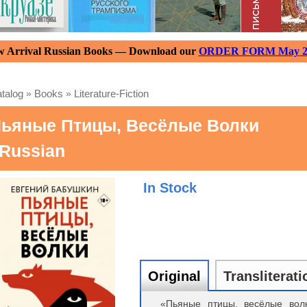
 Arrival Russian Books — Download our
ORDER FORM May 2
talog
»
Books
»
Literature-Fiction
ьяные Птицы, Весёлые Волки
 Russian
In Stock
Original
Transliterati
«Пьяные птицы, весёлые вол