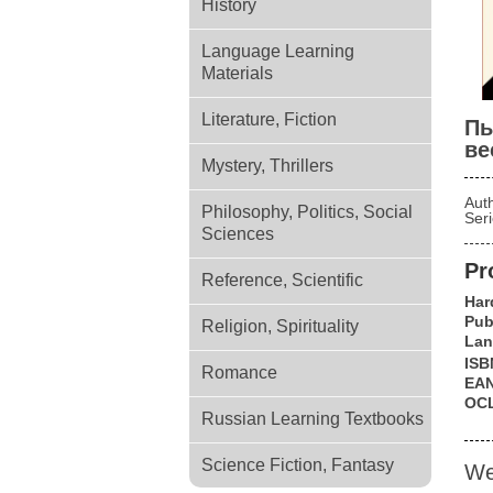
History
Language Learning
Materials
Literature, Fiction
Пь
ве
Mystery, Thrillers
Aut
Philosophy, Politics, Social
Ser
Sciences
Pr
Reference, Scientific
Har
Pub
Religion, Spirituality
Lan
ISB
Romance
EA
OC
Russian Learning Textbooks
Science Fiction, Fantasy
We