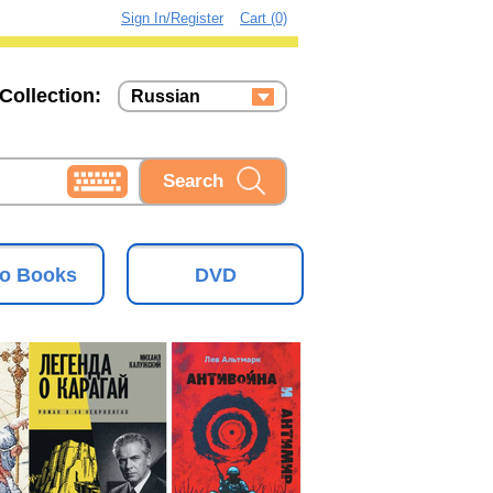
Sign In/Register
Cart (0)
Collection:
Russian
Russian
Ukrainian
o Books
DVD