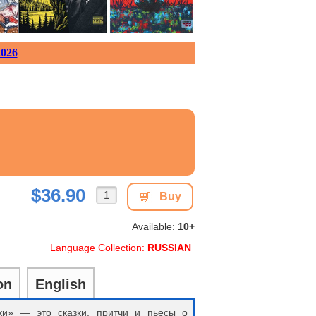
026
$36.90
Buy
Available:
10+
Language Collection:
RUSSIAN
on
English
ки» — это сказки, притчи и пьесы о