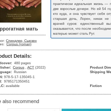
практически идеальная жизнь — 
две взрослые дочери. Но ей 54 го
кто куда, и она чувствует себя 
старшая дочь, Лорен, никак не
врачей суров: единственный в
ррогатная мать
оказывается, что после необходим
матерью может стать Рут.
hor:
Спиндлер, Сьюзен
ies:
Corpus.(roman)
oduct Details:
dcover:
480 pages
lisher:
Corpus
,
АСТ
(2022)
Product Di
guage:
Russian
Shipping We
N:
978-5-17-135045-1
N:
9785171350451
LC:
available
Fiction
 also recommend