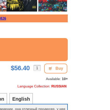
026
$56.40
Buy
Available:
10+
Language Collection:
RUSSIAN
on
English
видении, она отличный продюсер, у нее