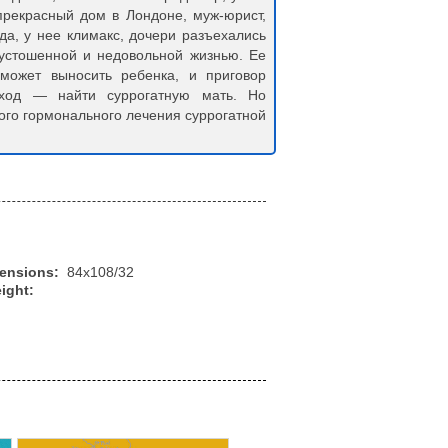
прекрасный дом в Лондоне, муж-юрист,
да, у нее климакс, дочери разъехались
опустошенной и недовольной жизнью. Ее
 может выносить ребенка, и приговор
ыход — найти суррогатную мать. Но
ого гормонального лечения суррогатной
mensions:
84x108/32
ight: