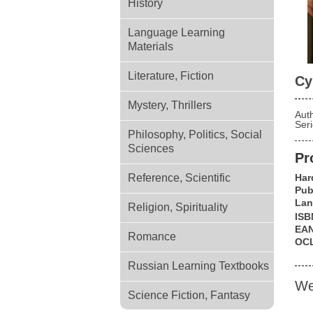
History
Language Learning
Materials
Literature, Fiction
Су
Mystery, Thrillers
Aut
Ser
Philosophy, Politics, Social
Sciences
Pr
Reference, Scientific
Har
Pub
Lan
Religion, Spirituality
ISB
EA
Romance
OC
Russian Learning Textbooks
We
Science Fiction, Fantasy