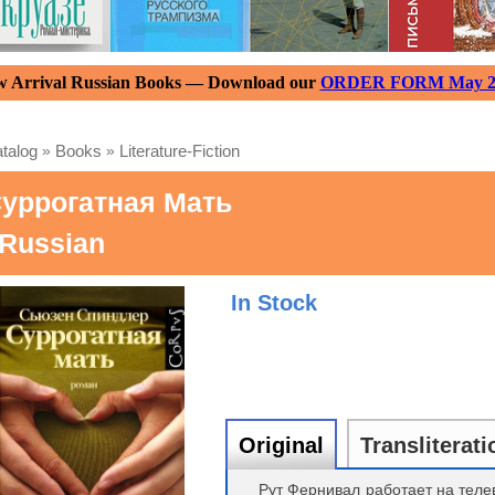
 Arrival Russian Books — Download our
ORDER FORM May 2
talog
»
Books
»
Literature-Fiction
уррогатная Мать
 Russian
In Stock
Original
Transliterati
Рут Фернивал работает на теле