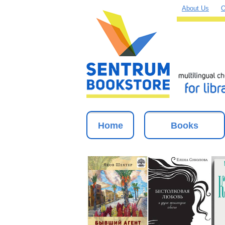
About Us
O
Home
Books