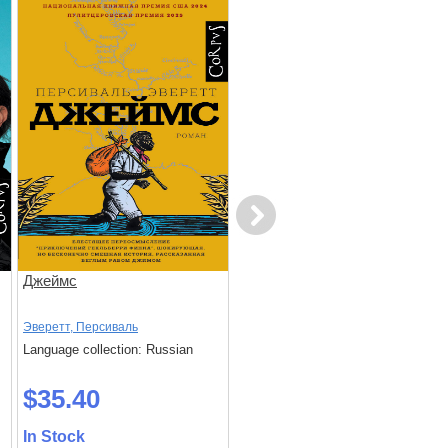
Next
Джеймс
Мост
Эверетт, Персиваль
Энтони, Джессика
Language collection: Russian
Language collection: Russian
$35.40
$27.70
In Stock
In Stock