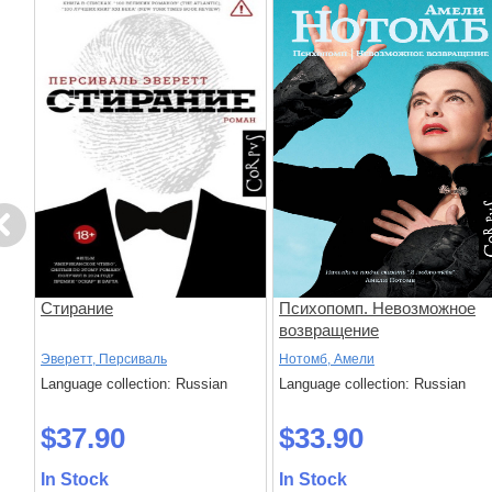
evious
Стирание
Психопомп. Невозможное
возвращение
Эверетт, Персиваль
Нотомб, Амели
Language collection: Russian
Language collection: Russian
$37.90
$33.90
In Stock
In Stock