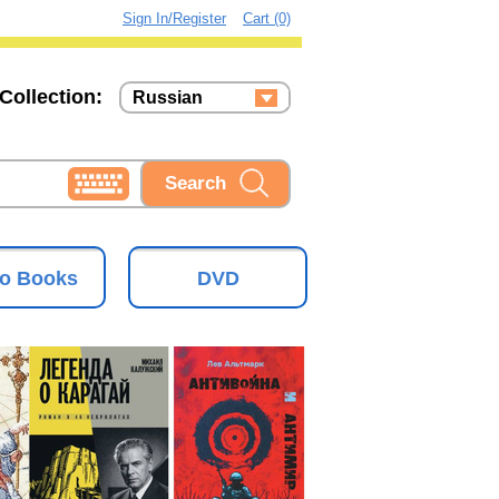
Sign In/Register
Cart (0)
Collection:
Russian
Russian
Ukrainian
o Books
DVD