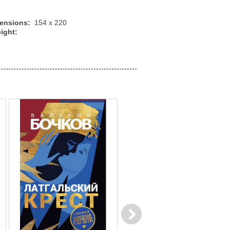
mensions:
154 x 220
ight:
Next