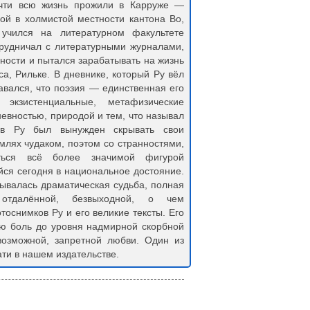
чти всю жизнь прожили в Карруже —
ой в холмистой местности кантона Во,
учился на литературном факультете
трудничал с литературными журналами,
ьности и пытался зарабатывать на жизнь
а, Рильке. В дневнике, который Ру вёл
авался, что поэзия — единственная его
кзистенциальные, метафизические
евностью, природой и тем, что называл
ав Ру был вынужден скрывать свои
млях чудаком, поэтом со странностями,
ься всё более значимой фигурой
йся сегодня в национальное достояние.
рывалась драматическая судьба, полная
отдалённой, безвыходной, о чем
тоснимков Ру и его великие тексты. Его
ую боль до уровня надмирной скорбной
возможной, запретной любви. Один из
ати в нашем издательстве.