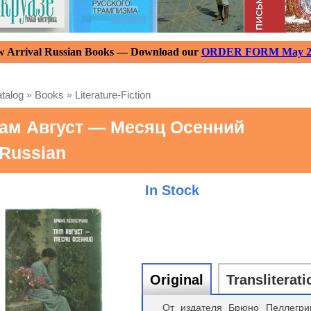
 Arrival Russian Books — Download our
ORDER FORM May 2
talog
»
Books
»
Literature-Fiction
ам Август — Месяц Осенний
 Russian
In Stock
Original
Transliterati
От издателя Брюно Пеллегр