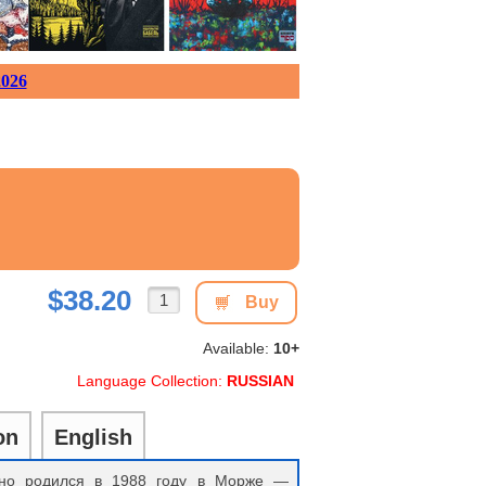
026
$38.20
Buy
Available:
10+
Language Collection:
RUSSIAN
on
English
ино родился в 1988 году в Морже —