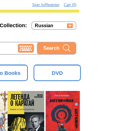
Sign In/Register
Cart (0)
Collection:
Russian
Russian
Ukrainian
o Books
DVD