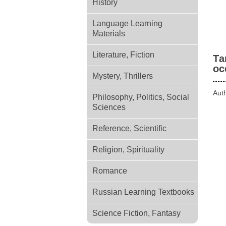
History
Language Learning
Materials
Literature, Fiction
Та
ос
Mystery, Thrillers
Aut
Philosophy, Politics, Social
Sciences
Reference, Scientific
Religion, Spirituality
Romance
Russian Learning Textbooks
Science Fiction, Fantasy