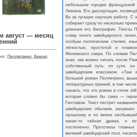
небольшом городке французской
Лемана. Его диссертация, посвящ
Во за лучшую научную работу. С 
собирает сразу по несколько прем
длиннее его биографии. Тексты П
м август — месяц
славу юного швейцарского гения
енний
особым поэтическим стилем, изы
лёгкостью, простотой и плавно
Женевского озера. По словам Пел
hor:
Пеллегрино, Брюно
зная, как можно писать после Ра
собственный путь: по сути, он
швейцарским классиком. «Там 
большой роман Пеллегрино, выше
литературных премий, в том числ
сказать, что это роман в стиле sti
которая словно бы сама — геро
Гюставом. Текст пестрит названия
швейцарских обычаев, канувших 
прошлому и по жизни несбывшей
какая-то тайная драма, о ко
постепенно. Прототипы главных
великий швейцарский поэт, писате