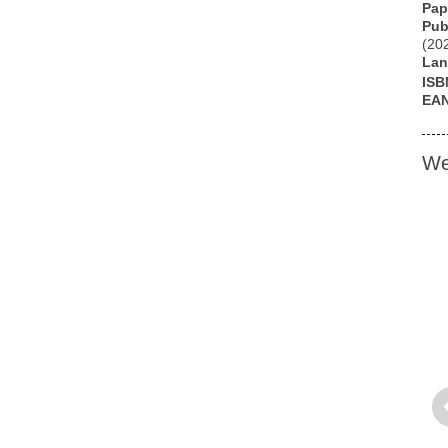
Pap
Pub
(20
Lan
ISB
EA
We
Pr