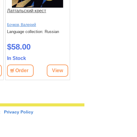
Латгальский крест
Зеркало. Роман в
отражениях
Бочков, Валерий
Ауэрбах, Лера
Language collection: Russian
Language collection: Russian
$58.00
$65.10
In Stock
In Stock
Order
View
Order
View
t
Privacy Policy