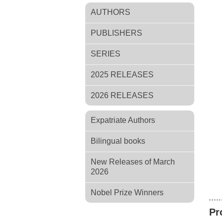
AUTHORS
PUBLISHERS
SERIES
2025 RELEASES
2026 RELEASES
Expatriate Authors
Bilingual books
New Releases of March
2026
Nobel Prize Winners
Pr