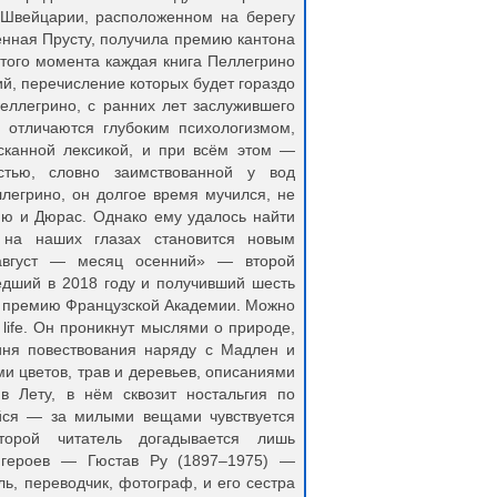
 Швейцарии, расположенном на берегу
ённая Прусту, получила премию кантона
этого момента каждая книга Пеллегрино
ий, перечисление которых будет гораздо
еллегрино, с ранних лет заслужившего
, отличаются глубоким психологизмом,
сканной лексикой, и при всём этом —
стью, словно заимствованной у вод
легрино, он долгое время мучился, не
мю и Дюрас. Однако ему удалось найти
 на наших глазах становится новым
август — месяц осенний» — второй
дший в 2018 году и получивший шесть
е премию Французской Академии. Можно
ll life. Он проникнут мыслями о природе,
иня повествования наряду с Мадлен и
ми цветов, трав и деревьев, описаниями
в Лету, в нём сквозит ностальгия по
ся — за милыми вещами чувствуется
торой читатель догадывается лишь
 героев — Гюстав Ру (1897–1975) —
ль, переводчик, фотограф, и его сестра