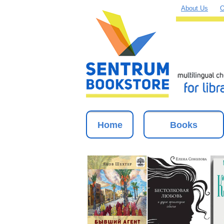
About Us
O
Home
Books