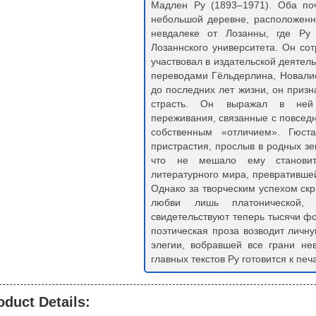
Мадлен Ру (1893–1971). Оба по
небольшой деревне, расположенн
невдалеке от Лозанны, где Ру 
Лозаннского университета. Он со
участвовал в издательской деятел
переводами Гёльдерлина, Новалис
до последних лет жизни, он призн
страсть. Он выражал в ней э
переживания, связанные с повседн
собственным «отличием». Гюст
пристрастия, прослыв в родных зе
что не мешало ему становит
литературного мира, превративше
Однако за творческим успехом ск
любви лишь платонической, 
свидетельствуют теперь тысячи фо
поэтическая проза возводит личн
элегии, вобравшей все грани не
главных текстов Ру готовится к печ
oduct Details: