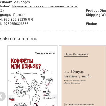
erback:
208 pages
lisher:
Издательство книжного магазина 'Бабель'
25)
Product Di
guage:
Russian
Shipping We
N:
978-965-93235-8-6
N:
9789659323586
Fiction
 also recommend
evious