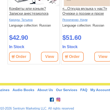
гие
Конфеты или коньяк?
«...Откуда музыка у нас?»
Записки анестезиолога
Очерки о поэзии и прозе
Давида Самойлова
Карауш, Татьяна
Резниченко, Наум
Language collection: Russian
Language collection: Russian
$42.90
$51.60
In Stock
In Stock
w
Order
View
Order
View
zines
Audio Books
About Us
Our Services
FAQ
My Accoun
10-2026 Sentrum Marketing LLC. All rights reserved