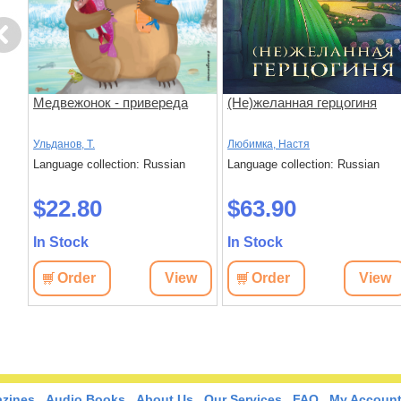
evious
Медвежонок - привереда
(Не)желанная герцогиня
Ульданов, Т.
Любимка, Настя
Language collection: Russian
Language collection: Russian
$22.80
$63.90
In Stock
In Stock
w
Order
View
Order
View
zines
Audio Books
About Us
Our Services
FAQ
My Accoun