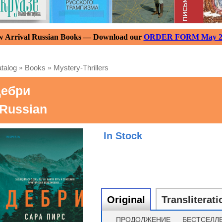
 Arrival Russian Books — Download our
ORDER FORM May 2
talog
»
Books
»
Mystery-Thrillers
ебри
 Russian
In Stock
Original
Transliterati
ПРОДОЛЖЕНИЕ БЕСТСЕЛЛ