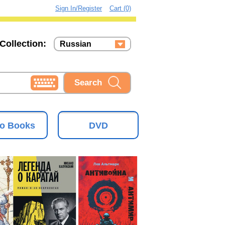
Sign In/Register
Cart (0)
Collection:
Russian
Russian
Ukrainian
o Books
DVD