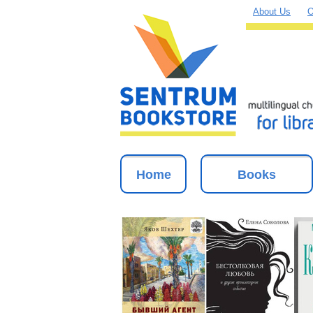
About Us
O
Home
Books