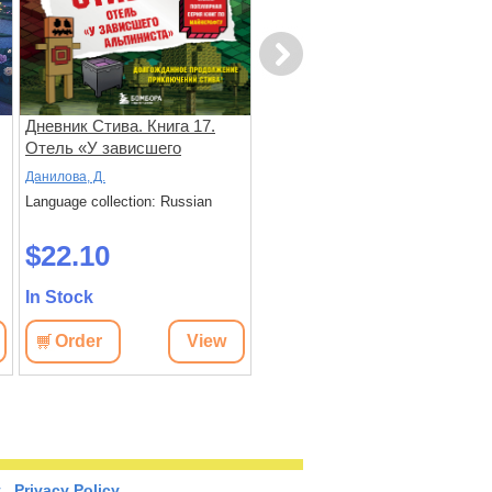
Next
Дневник Стива. Книга 17.
Дневник Стива. Книга 16.
Отель «У зависшего
Неожиданные встречи
альпиниста»
Данилова, Д.
Данилова, Д.
Language collection: Russian
Language collection: Russian
$22.10
$23.90
In Stock
In Stock
Order
View
Order
View
t
Privacy Policy