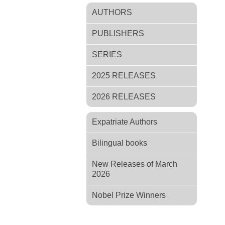
AUTHORS
PUBLISHERS
SERIES
2025 RELEASES
2026 RELEASES
Expatriate Authors
Bilingual books
New Releases of March
2026
Nobel Prize Winners