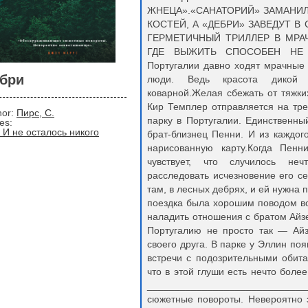
ЖНЕЦА».«САНАТОРИЙ» ЗАМАНИЛ 
КОСТЕЙ, А «ДЕБРИ» ЗАВЕДУТ В
ГЕРМЕТИЧНЫЙ ТРИЛЛЕР В МРА
ГДЕ ВЫЖИТЬ СПОСОБЕН НЕ К
Португалии давно ходят мрачные 
бри
люди. Ведь красота дикой
коварной.Желая сбежать от тяжки
Кир Темплер отправляется на тр
hor:
Пирс, С.
парку в Португалии. Единственны
ies:
. И не осталось никого
брат-близнец Пенни. И из каждог
нарисованную карту.Когда Пенн
чувствует, что случилось неч
расследовать исчезновение его с
там, в лесных дебрях, и ей нужна
поездка была хорошим поводом во
наладить отношения с братом Айзе
Португалию не просто так — Айз
своего друга. В парке у Эллин по
встречи с подозрительными обита
что в этой глуши есть нечто бол
____________________________
сюжетные повороты. Невероятно