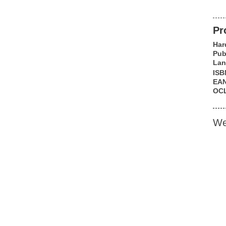
Pr
Har
Pub
Lan
ISB
EA
OC
We