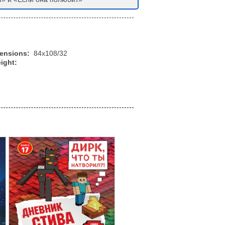
mensions:
84x108/32
ight: