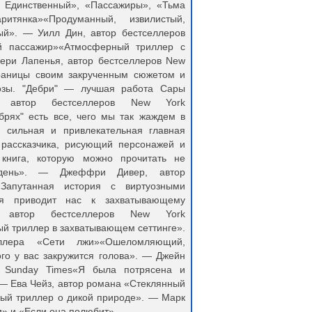
. Единственный», «Пассажиры», «Тьма
тянка»«Продуманный, извилистый,
ый». — Уилл Дин, автор бестселлеров
й пассажир»«Атмосферный триллер с
ри Лапенья, автор бестселлеров New
траницы своим закрученным сюжетом и
озы. "Дебри" — лучшая работа Сары
 автор бестселлеров New York
брях" есть все, чего мы так жаждем в
, сильная и привлекательная главная
 рассказчика, рисующий персонажей и
книга, которую можно прочитать не
 день». — Джеффри Дивер, автор
Запутанная история с виртуозными
ая приводит нас к захватывающему
автор бестселлеров New York
й триллер в захватывающем сеттинге».
лера «Сети лжи»«Ошеломляющий,
ого у вас закружится голова». — Джейн
e Sunday Times«Я была потрясена и
 — Ева Чейз, автор романа «Стеклянный
ый триллер о дикой природе». — Марк
и» и «Если она полюбит»