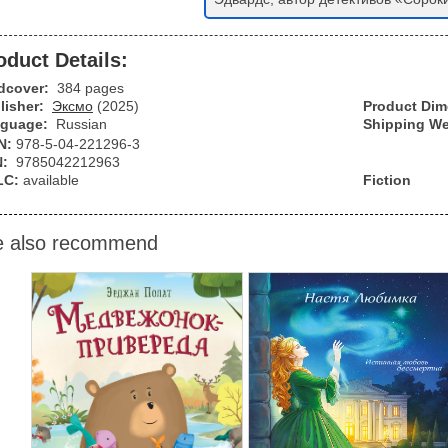
oduct Details:
dcover:
384 pages
lisher:
Эксмо
(2025)
Product Di
guage:
Russian
Shipping We
N:
978-5-04-221296-3
N:
9785042212963
LC:
available
Fiction
 also recommend