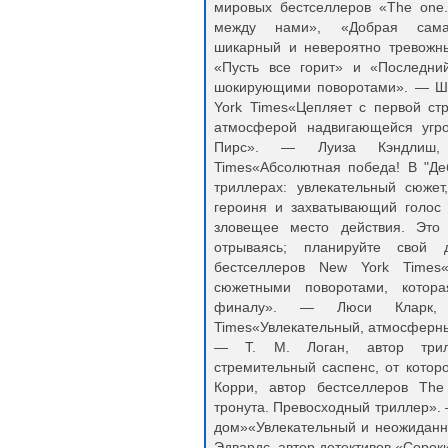
мировых бестселлеров «The one
между нами», «Добрая самари
шикарный и невероятно тревожн
«Пусть все горит» и «Последни
шокирующими поворотами». — Ше
York Times«Цепляет с первой с
атмосферой надвигающейся угр
Пирс». — Луиза Кэндлиш,
Times«Абсолютная победа! В "Де
триллерах: увлекательный сюжет
героиня и захватывающий голос
зловещее место действия. Это 
отрываясь; планируйте свой
бестселлеров New York Times«
сюжетными поворотами, котор
финалу». — Люси Кларк, 
Times«Увлекательный, атмосферны
— Т. М. Логан, автор трил
стремительный саспенс, от котор
Корри, автор бестселлеров Th
тронута. Превосходный триллер».
дом»«Увлекательный и неожиданн
Эдвардс, автор детективов «Сорок