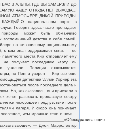
ВАС В АЛЬПЫ, ГДЕ ВЫ ЗАМЕРЗЛИ ДО
 САМУЮ ЧАЩУ, ОТКУДА НЕТ ВЫХОДА…
ЧНОЙ АТМОСФЕРЕ ДИКОЙ ПРИРОДЫ,
АЖДЫЙ.О национальном парке в
слухи. Говорят, здесь часто пропадают
 природы может быть обманчиво
х воспоминаний детства и себя самой,
ейлере по живописному национальному
й, с кем она поддерживает связь — ее
о памятного места Кир отправляет ему
и не получает последнюю карту, он
то ужасное. Полиция отказывается
естры, но Пенни уверен — Кир все еще
 помощь.Для детектива Эллин Уорнер эта
сстановиться после последнего дела и
ком. Но, как оказалось, они приехали в
ек хочет разыскать пропавшую сестру
является нехорошее предчувствие после
телями лагеря. И скоро она понимает,
ее зловещее, чем мрачные тени в ночи…
_____________________________«Обескураживающие
 захватывающе». — Джон Маррс, автор