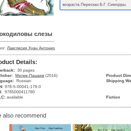
возраста.Пересказ Б.Г. Симорры.
окодиловы слезы
hor:
Лаиглесия Хуан Антонио
oduct Details:
erback:
30 pages
lisher:
Мелик-Пашаев
(2016)
Product Di
guage:
Russian
Shipping We
N:
978-5-00041-178-0
N:
9785000411780
LC:
available
Fiction
 also recommend