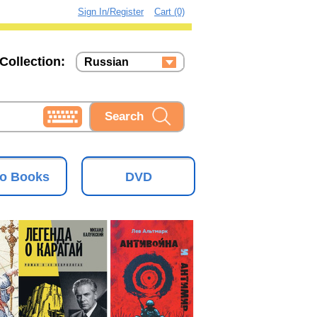
Sign In/Register
Cart (0)
Collection:
Russian
Russian
Ukrainian
o Books
DVD