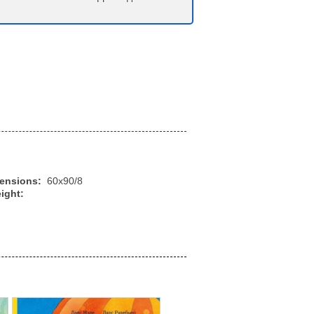
mensions:
60x90/8
ight: