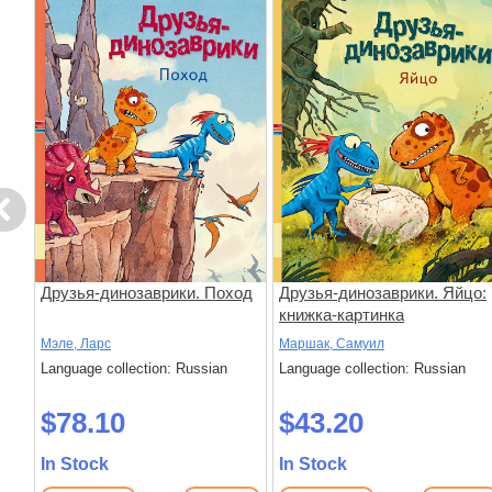
evious
 о
Друзья-динозаврики. Поход
Друзья-динозаврики. Яйцо:
ы,
книжка-картинка
и
Мэле, Ларс
Маршак, Самуил
Language collection: Russian
Language collection: Russian
$78.10
$43.20
In Stock
In Stock