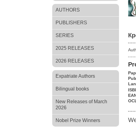
AUTHORS
PUBLISHERS
Кр
SERIES
2025 RELEASES
Aut
2026 RELEASES
Pr
Pap
Expatriate Authors
Pub
Lan
Bilingual books
ISB
EA
OC
New Releases of March
2026
We
Nobel Prize Winners