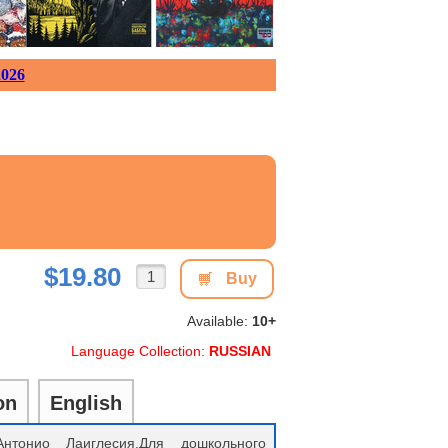
026
$19.80
Buy
Available:
10+
Language Collection:
RUSSIAN
on
English
нтонио Лаиглесия.Для дошкольного