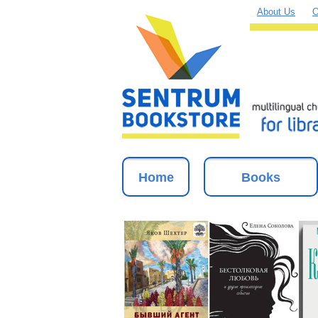
About Us
O
Home
Books