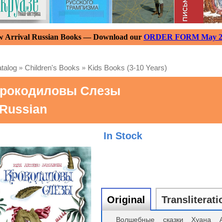
 Arrival Russian Books — Download our
ORDER FORM May 2
talog
»
Children's Books
»
Kids Books (3-10 Years)
рокодиловы Слезы
 Russian
In Stock
Original
Transliterati
Волшебные сказки Хуана А