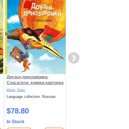
Next
Друзья-динозаврики.
Тинтин в Америке: комикс
Спасатели: книжка-картинка
Мэле, Ларс
Эрже
Language collection: Russian
Language collection: Russian
$78.80
$94.30
In Stock
In Stock