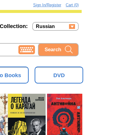
Sign In/Register
Cart (0)
Collection:
Russian
Russian
Ukrainian
o Books
DVD