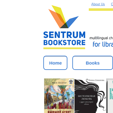
About Us
O
Home
Books