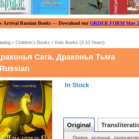
 Arrival Russian Books — Download our
ORDER FORM May 2
talog
»
Children's Books
»
Kids Books (3-10 Years)
раконья Сага. Драконья Тьма
 Russian
In Stock
Original
Transliterati
Первое истинное пророчест