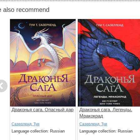
 also recommend
evious
ние
Драконья сага. Опасный дар
Драконья сага. Легенды.
Мракокрад
Сазерленд, Туи
Сазерленд, Туи
Language collection: Russian
Language collection: Russian