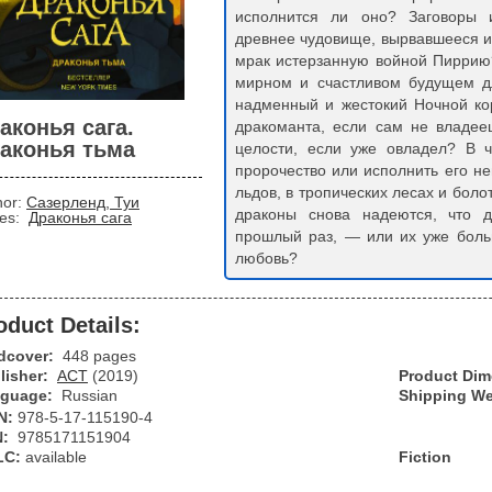
исполнится ли оно? Заговоры и
древнее чудовище, вырвавшееся и
мрак истерзанную войной Пиррию
мирном и счастливом будущем дл
надменный и жестокий Ночной ко
аконья сага.
дракоманта, если сам не владее
аконья тьма
целости, если уже овладел? В 
пророчество или исполнить его н
льдов, в тропических лесах и боло
hor:
Сазерленд, Туи
драконы снова надеются, что д
ies:
Драконья сага
прошлый раз, — или их уже боль
любовь?
oduct Details:
dcover:
448 pages
lisher:
АСТ
(2019)
Product Di
guage:
Russian
Shipping We
N:
978-5-17-115190-4
N:
9785171151904
LC:
available
Fiction