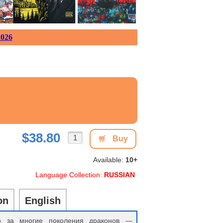
026
$38.80
Buy
Available:
10+
Language Collection:
RUSSIAN
on
English
во за многие поколения драконов —