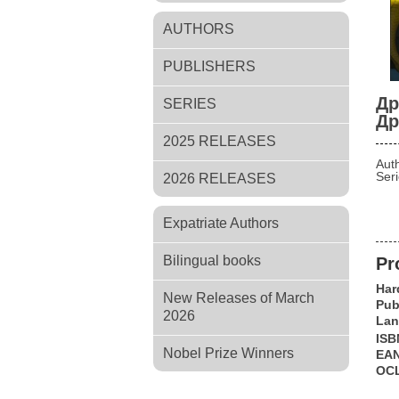
AUTHORS
PUBLISHERS
Др
SERIES
Др
2025 RELEASES
Aut
Ser
2026 RELEASES
Expatriate Authors
Bilingual books
Pr
Har
New Releases of March
Pub
2026
Lan
ISB
Nobel Prize Winners
EA
OC