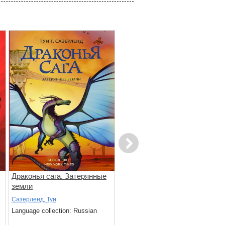
Next
Драконья сага. Затерянные
Драконья сага. Сердце
земли
Холода
Сазерленд, Туи
Сазерленд, Туи
Language collection: Russian
Language collection: Russian