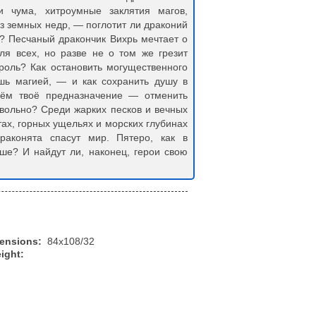
 чума, хитроумные заклятия магов,
з земных недр, — поглотит ли драконий
? Песчаный дракончик Вихрь мечтает о
я всех, но разве не о том же грезит
роль? Как остановить могущественного
шь магией, — и как сохранить душу в
чём твоё предназначение — отменить
евольно? Среди жарких песков и вечных
тах, горных ущельях и морских глубинах
раконята спасут мир. Пятеро, как в
ше? И найдут ли, наконец, герои свою
mensions:
84x108/32
ight: