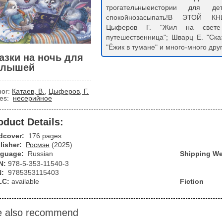
трогательныеистории для д
спокойнозасыпать!В ЭТОЙ КНИГ
Цыферов Г. "Жил на свете 
путешественница"; Шварц Е. "Ска
"Ёжик в тумане" и много-много друг
азки на ночь для
алышей
hor:
Катаев, В.
,
Цыферов, Г.
ies:
несерийное
oduct Details:
dcover:
176 pages
lisher:
Росмэн
(2025)
guage:
Russian
Shipping We
N:
978-5-353-11540-3
N:
9785353115403
LC:
available
Fiction
 also recommend