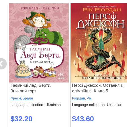
evious
ого
Таємниці леді Берти.
Персі Джексон. Остання з
Зниклий торт
олімпійців. Книга 5
єр
Фрескі, Браян
Ріордан, Рік
Language collection: Ukrainian
Language collection: Ukrainian
$32.20
$43.60