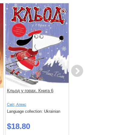
Next
Кльод у горах. Книга 6
Кльод на фермі. Книга 4
Сміт, Алекс
Сміт, Алекс
Language collection: Ukrainian
Language collection: Ukrainian
$18.80
$18.80