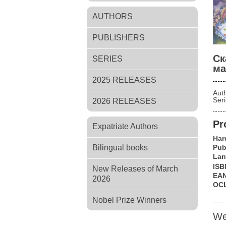
AUTHORS
PUBLISHERS
Ск
SERIES
м
2025 RELEASES
Aut
Ser
2026 RELEASES
Pr
Expatriate Authors
Har
Bilingual books
Pub
Lan
ISB
New Releases of March
EA
2026
OC
Nobel Prize Winners
We