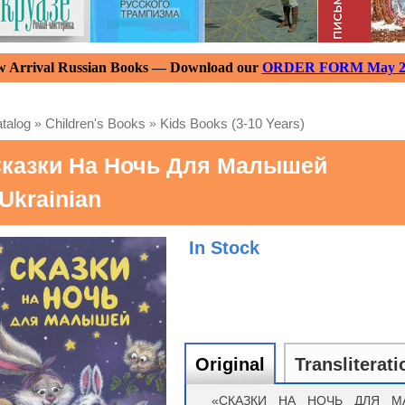
 Arrival Russian Books — Download our
ORDER FORM May 2
talog
»
Children's Books
»
Kids Books (3-10 Years)
казки На Ночь Для Малышей
 Ukrainian
In Stock
Original
Transliterati
«СКАЗКИ НА НОЧЬ ДЛЯ МА