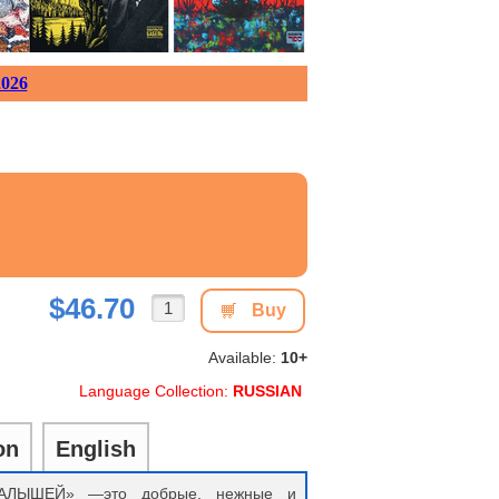
026
$46.70
Buy
Available:
10+
Language Collection:
RUSSIAN
on
English
ЛЫШЕЙ» —это добрые, нежные и