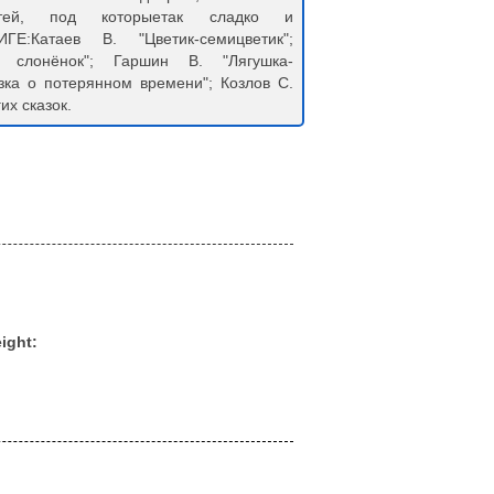
етей, под которыетак сладко и
Е:Катаев В. "Цветик-семицветик";
слонёнок"; Гаршин В. "Лягушка-
зка о потерянном времени"; Козлов С.
их сказок.
ight: