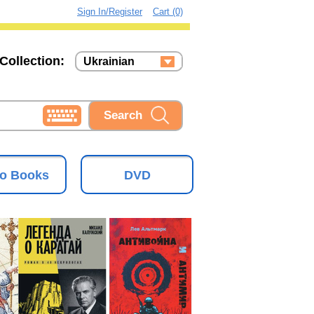
Sign In/Register
Cart (0)
Collection:
Ukrainian
Russian
Ukrainian
o Books
DVD