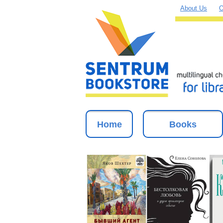
About Us
O
Home
Books