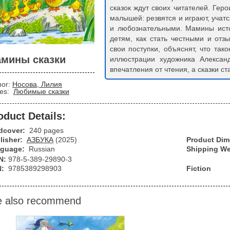
сказок ждут своих читателей. Ге
малышей: резвятся и играют, учат
и любознательными. Мамины исто
детям, как стать честными и отзы
свои поступки, объяснят, что так
мины сказки
иллюстрации художника Алексан
впечатления от чтения, а сказки 
hor:
Носова, Лилия
ies:
Любимые сказки
oduct Details:
dcover:
240 pages
lisher:
АЗБУКА
(2025)
Product Di
guage:
Russian
Shipping We
N:
978-5-389-29890-3
N:
9785389298903
Fiction
 also recommend