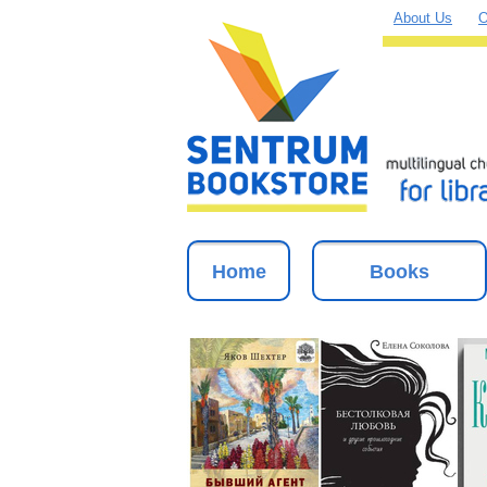
About Us
O
Home
Books