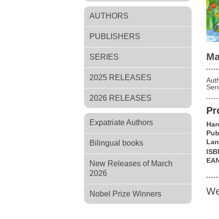
AUTHORS
PUBLISHERS
Ма
SERIES
2025 RELEASES
Aut
Ser
2026 RELEASES
Pr
Expatriate Authors
Har
Pub
Lan
Bilingual books
ISB
EA
New Releases of March
2026
We
Nobel Prize Winners