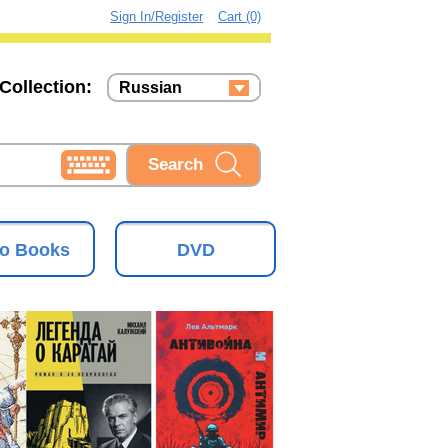
Sign In/Register
Cart (0)
Collection:
Russian
Russian
Ukrainian
o Books
DVD