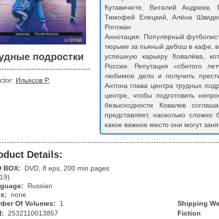
Кутавичюте, Виталий Андреев, 
Тимофей Елецкий, Алёна Швиден
Рогожан
Аннотация: Популярный футболист
тюрьме за пьяный дебош в кафе, в
удные подростки
успешную карьеру Ковалёва, ко
России. Репутация «сбитого ле
любимое дело и получить прест
ctor:
Ильясов Р.
Антона глава центра трудных под
центре, чтобы подготовить непр
безысходности Ковалев соглаш
представляет, насколько сложно
какое важное место они могут занят
oduct Details:
D BOX:
DVD, 8 eps, 200 min pages
19)
guage:
Russian
bs:
none
ber Of Volumes:
1
Shipping We
N:
2532110013857
Fiction