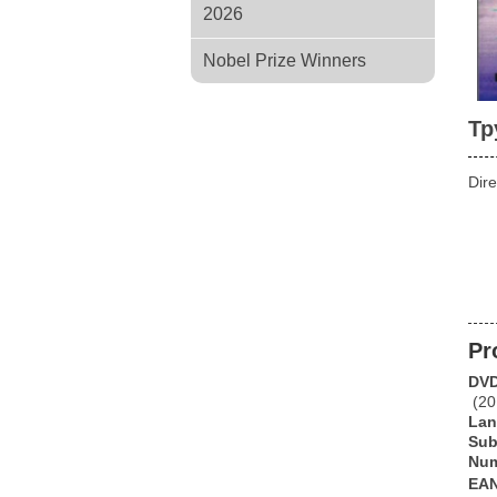
2026
Nobel Prize Winners
Тр
Dire
Pr
DV
(20
Lan
Su
Num
EA