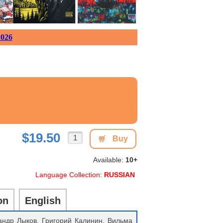
026
$19.50
Buy
Available:
10+
Language Collection:
RUSSIAN
on
English
сандр Лыков, Григорий Калинин, Вильма