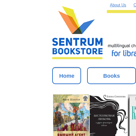
About Us
O
Home
Books