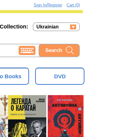
Sign In/Register
Cart (0)
Collection:
Ukrainian
Russian
Ukrainian
o Books
DVD