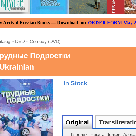
 Arrival Russian Books — Download our
ORDER FORM May 2
talog
»
DVD
»
Comedy (DVD)
рудные Подростки
 Ukrainian
In Stock
Original
Transliterati
В ролях: Никита Волков, Алек