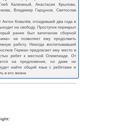
Глеб Калюжный, Анастасия Крылова,
кова, Владимир Гарцунов, Святослав
 Антон Ковалёв, отсидевший два года в
ыходит на свободу. Проступок перекрыл
торый ранее был капитаном сборной
тчика» не позволяет ему продолжить
ижную работу. Некогда воспитывавший
ростков Герман предлагает ему место в
остых ребят к местной Олимпиаде. От
ается на предложение, но даже не
 будет найти общий язык с ребятами и
ь в его жизни.
ight: