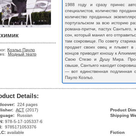
1988 году и сразу принес авт
специалистов, количество продан
количество проданных экземпляр
португальском за всю историю раз
романа-притчи, пастух Сантьяго,
химик
сон, который манил его отправить
там сокровище. По совету старик
продает своих овец и плывет в
hor:
Коэльо Пауло
концов приводит юношу к Алхимику.
ies:
Модный театр
Свою Стезю и Душу Мира. Прой
свыше, Сантьяго находит сокрови
— вот единственная подлинная 
Пауло Коэльо.
oduct Details:
dcover:
224 pages
lisher:
АСТ
(2017)
Product Di
guage:
Russian
Shipping We
N:
978-5-17-105337-6
N:
9785171053376
LC:
available
Fiction