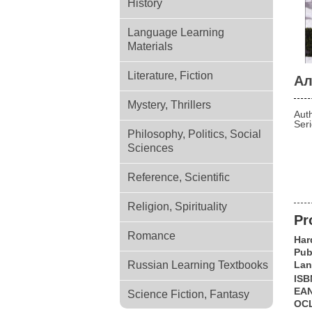
History
Language Learning
Materials
Literature, Fiction
Ал
Mystery, Thrillers
Aut
Ser
Philosophy, Politics, Social
Sciences
Reference, Scientific
Religion, Spirituality
Pr
Romance
Har
Pub
Russian Learning Textbooks
Lan
ISB
EA
Science Fiction, Fantasy
OC