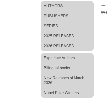
AUTHORS
We
PUBLISHERS
SERIES
2025 RELEASES
2026 RELEASES
Expatriate Authors
Bilingual books
New Releases of March
2026
Nobel Prize Winners