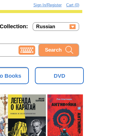
Sign In/Register
Cart (0)
Collection:
Russian
Russian
Ukrainian
o Books
DVD