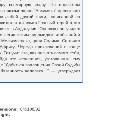
ору всемирную славу. По подсчетам
ных экземпляров “Алхимика” превышает
ов любой другой книги, написанной на
вития этого языка.Главный герой этого
 живет в Андалусии. Однажды он увидел
ся к египетским пирамидам, чтобы найти
а Мельхиседека, царя Салима, Сантьяго
 Африку. Череда приключений в конце
 Тот учит его, как познать самого себя,
дя все испытания, уготованные ему
ще.“Добиться воплощения Своей Судьбы
обязанность человека…” — утверждает
mensions:
84x108/32
ight: