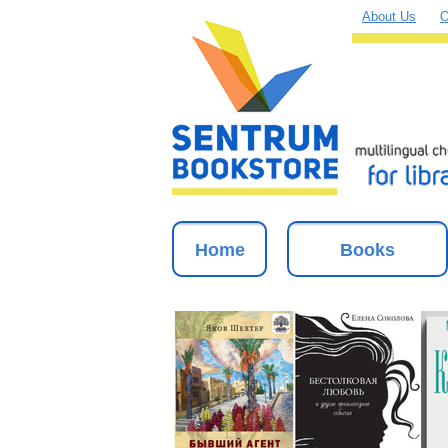
About Us
O
Home
Books