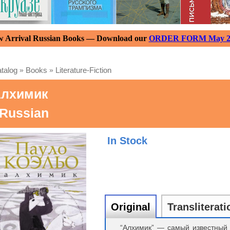
 Arrival Russian Books — Download our
ORDER FORM May 2
talog
»
Books
»
Literature-Fiction
лхимик
 Russian
In Stock
Original
Transliterati
“Алхимик” — самый известный 