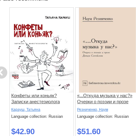
evious
гие
Конфеты или коньяк?
«...Откуда музыка у нас?»
Записки анестезиолога
Очерки о поэзии и прозе
Давида Самойлова
Карауш, Татьяна
Резниченко, Наум
Language collection: Russian
Language collection: Russian
$42.90
$51.60