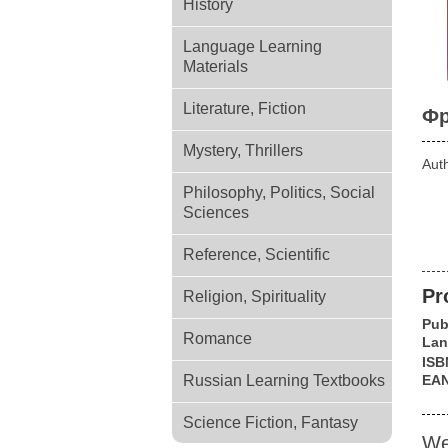
History
Language Learning
Materials
Literature, Fiction
Фр
Mystery, Thrillers
Aut
Philosophy, Politics, Social
Sciences
Reference, Scientific
Pr
Religion, Spirituality
Pub
Romance
Lan
ISB
Russian Learning Textbooks
EA
Science Fiction, Fantasy
We