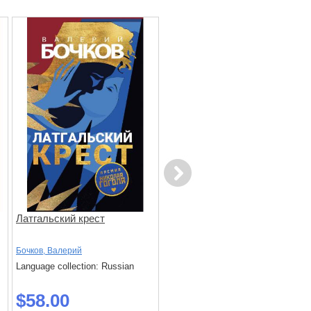
Next
Латгальский крест
Зеркало. Роман в
отражениях
Бочков, Валерий
Ауэрбах, Лера
Language collection: Russian
Language collection: Russian
$58.00
$65.10