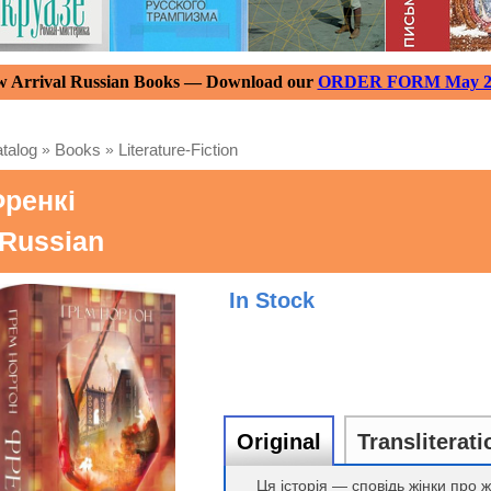
 Arrival Russian Books — Download our
ORDER FORM May 2
talog
»
Books
»
Literature-Fiction
ренкі
 Russian
In Stock
Original
Transliterati
Ця історія — сповідь жінки про 