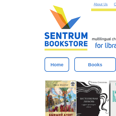
About Us
O
Home
Books