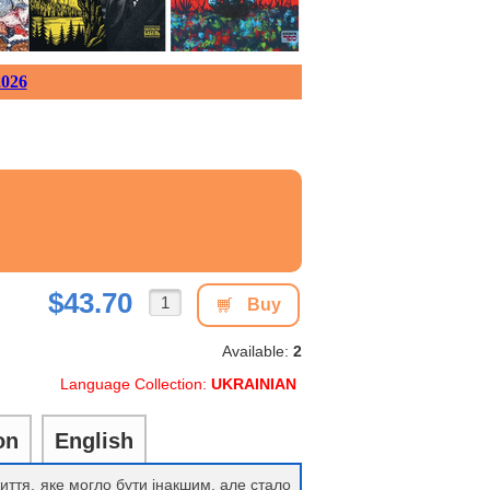
026
$43.70
Buy
Available:
2
Language Collection:
UKRAINIAN
on
English
життя, яке могло бути інакшим, але стало