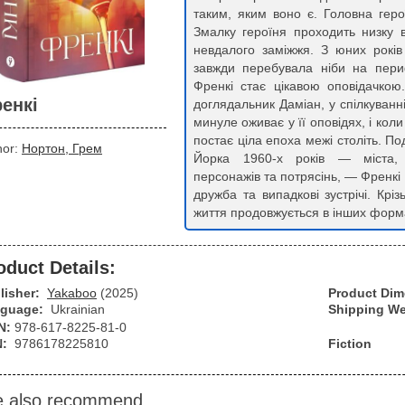
таким, яким воно є. Головна геро
Змалку героїня проходить низку в
невдалого заміжжя. З юних років
завжди перебувала ніби на периф
Френкі стає цікавою оповідачкою
енкі
доглядальник Даміан, у спілкуванн
минуле оживає у її оповідях, і коли
постає ціла епоха межі століть. П
hor:
Нортон, Грем
Йорка 1960-х років — міста, 
персонажів та потрясінь, — Френкі 
дружба та випадкові зустрічі. Крі
життя продовжується в інших форма
oduct Details:
lisher:
Yakaboo
(2025)
Product Di
guage:
Ukrainian
Shipping We
N:
978-617-8225-81-0
N:
9786178225810
Fiction
 also recommend