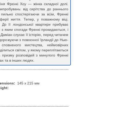
їня Френкі Хоу — жінка складної долі.
ипробувань: від сирітства до раннього
 пильно спостерігаючи за всім, Френкі
ерії життя. Тепер, у поважному віці,
. До її лондонської квартири прибуває
і з яким спогади Френкі прокидаються, і
 Даміан слухає її історію, перед читачем
одорожуючи з повоєнної Ірландії до Нью-
сповненого мистецтва, неймовірних
ділиться світом, у якому переплітаються
зь призму розповідей з минулого Френкі
х та в інших людях.
mensions:
145 х 215 мм
ight: