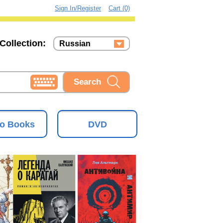
Sign In/Register
Cart (0)
Collection:
Russian
Russian
Ukrainian
o Books
DVD